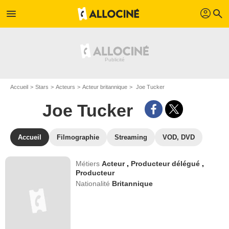
profil
menu
search
Accueil
Stars
Acteurs
Acteur britannique
Joe Tucker
Joe Tucker
Accueil
Filmographie
Streaming
VOD, DVD
Métiers
Acteur
,
Producteur délégué
,
Producteur
Nationalité
Britannique