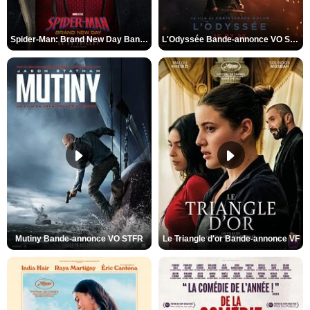
Spider-Man: Brand New Day Bande-annonce VO STFR
L'Odyssée Bande-annonce VO STFR
Mutiny Bande-annonce VO STFR
Le Triangle d'or Bande-annonce VF