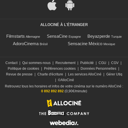
ALLOCINÉ À L'ÉTRANGER
Filmstarts
SensaCine
Beyazperde
Allemagne
Espagne
Turquie
AdoroCinema
Sensacine México
Brésil
Mexique
Contact
|
Qui sommes-nous
|
Recrutement
|
Publicité
|
CGU
|
CGV
|
Politique de cookies
|
Préférences cookies
|
Données Personnelles
|
Revue de presse
|
Charte d'écriture
|
Les services AlloCiné
|
Gérer Utiq
|
©AlloCiné
Retrouvez tous les horaires et infos de votre cinéma sur le numéro AlloCiné :
0 892 892 892
(0,90€/minute)