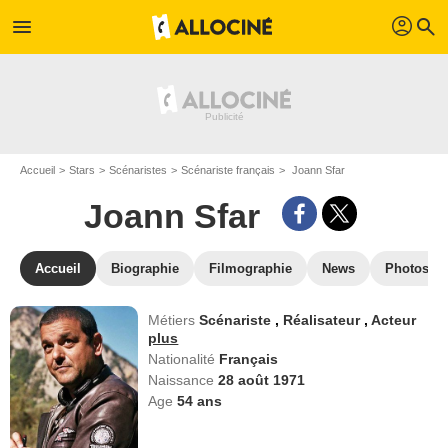
profil
menu
search
Accueil
Stars
Scénaristes
Scénariste français
Joann Sfar
Joann Sfar
Accueil
Biographie
Filmographie
News
Photos
Métiers
Scénariste
,
Réalisateur
,
Acteur
plus
Nationalité
Français
Naissance
28 août 1971
Age
54
ans