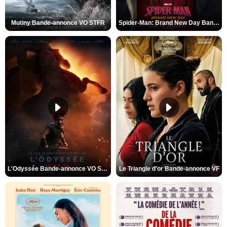
Mutiny Bande-annonce VO STFR
Spider-Man: Brand New Day Bande-annonce VO STFR
L'Odyssée Bande-annonce VO STFR
Le Triangle d'or Bande-annonce VF