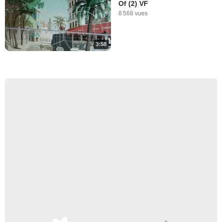
Of (2) VF
8 568 vues
3:58