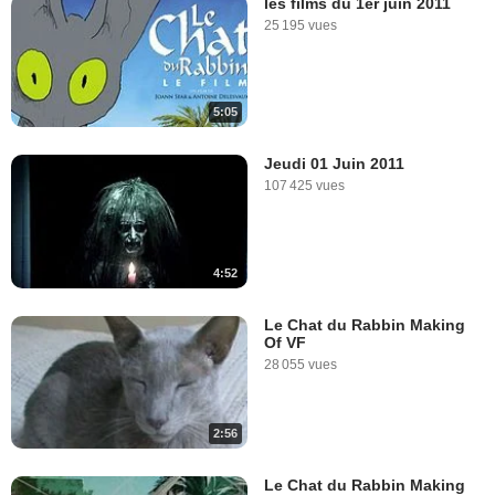
les films du 1er juin 2011
25 195 vues
5:05
Jeudi 01 Juin 2011
107 425 vues
4:52
Le Chat du Rabbin Making
Of VF
28 055 vues
2:56
Le Chat du Rabbin Making