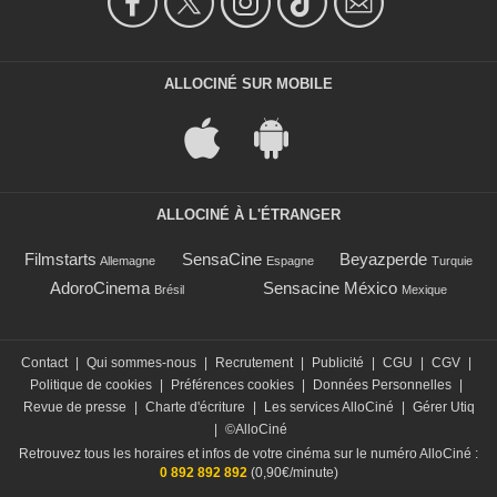
ALLOCINÉ SUR MOBILE
ALLOCINÉ À L'ÉTRANGER
Filmstarts
SensaCine
Beyazperde
Allemagne
Espagne
Turquie
AdoroCinema
Sensacine México
Brésil
Mexique
Contact
|
Qui sommes-nous
|
Recrutement
|
Publicité
|
CGU
|
CGV
|
Politique de cookies
|
Préférences cookies
|
Données Personnelles
|
Revue de presse
|
Charte d'écriture
|
Les services AlloCiné
|
Gérer Utiq
|
©AlloCiné
Retrouvez tous les horaires et infos de votre cinéma sur le numéro AlloCiné :
0 892 892 892
(0,90€/minute)