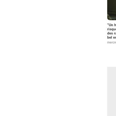
"Un h
risqu
des r
bel 
mercr