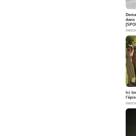
Demai
dans 
[SPO
mercr
Ici t
l'épi
mercr