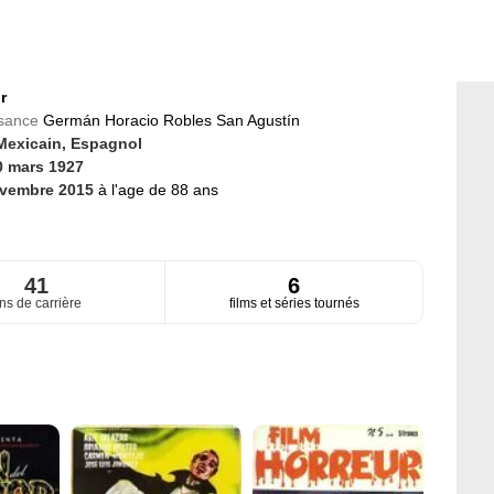
r
ssance
Germán Horacio Robles San Agustín
Mexicain,
Espagnol
0 mars 1927
ovembre 2015
à l'age de 88 ans
41
6
ns de carrière
films et séries tournés