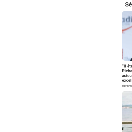
Sé
"Il é
Richa
acteu
excel
mercr