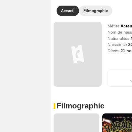
Accueil
Filmographie
Métier
Acteu
Nom de nai
Nationalités
Naissance
2
Décès
21 n
a
Filmographie