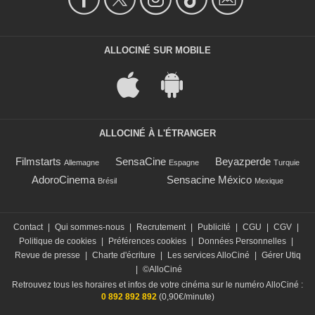
ALLOCINÉ SUR MOBILE
ALLOCINÉ À L'ÉTRANGER
Filmstarts
SensaCine
Beyazperde
Allemagne
Espagne
Turquie
AdoroCinema
Sensacine México
Brésil
Mexique
Contact
|
Qui sommes-nous
|
Recrutement
|
Publicité
|
CGU
|
CGV
|
Politique de cookies
|
Préférences cookies
|
Données Personnelles
|
Revue de presse
|
Charte d'écriture
|
Les services AlloCiné
|
Gérer Utiq
|
©AlloCiné
Retrouvez tous les horaires et infos de votre cinéma sur le numéro AlloCiné :
0 892 892 892
(0,90€/minute)