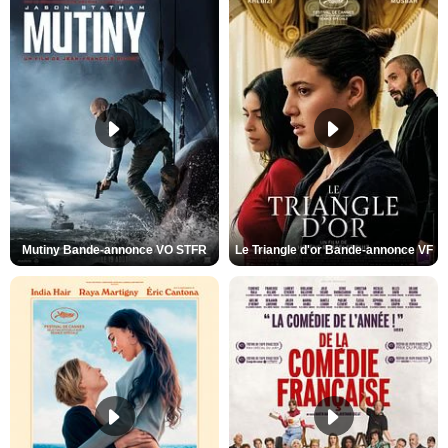
Mutiny Bande-annonce VO STFR
Le Triangle d'or Bande-annonce VF