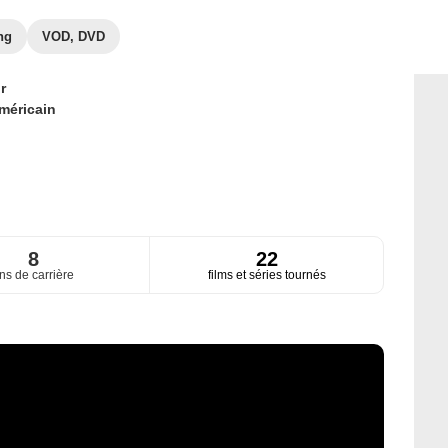
ng
VOD, DVD
r
méricain
8
22
ns de carrière
films et séries tournés