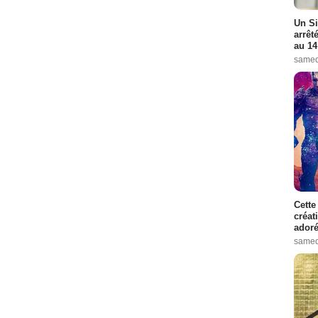
Un Si
arrêt
au 14
samed
Cette
créat
adoré
samed