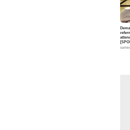
Demai
refer
atten
[SPO
samed