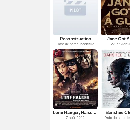
Reconstruction
Jane Got 
Date de sortie inconnue
27 janvier 
Lone Ranger, Naissance d'un héros
Banshee Ch
7 août 2013
Date de sortie 