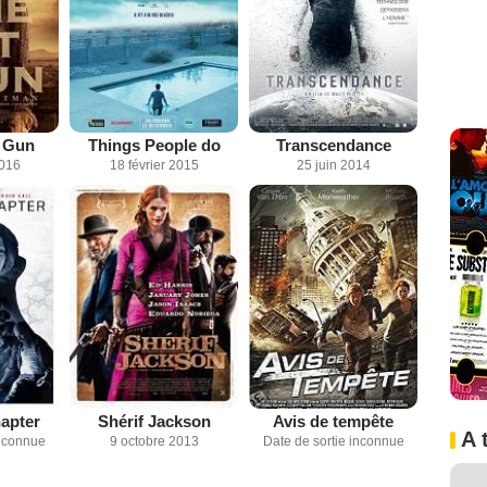
A Gun
Things People do
Transcendance
2016
18 février 2015
25 juin 2014
apter
Shérif Jackson
Avis de tempête
A 
inconnue
9 octobre 2013
Date de sortie inconnue