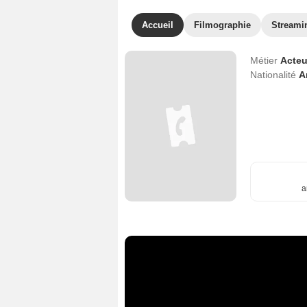
Accueil
Filmographie
Streami
Métier
Acteu
Nationalité
A
a