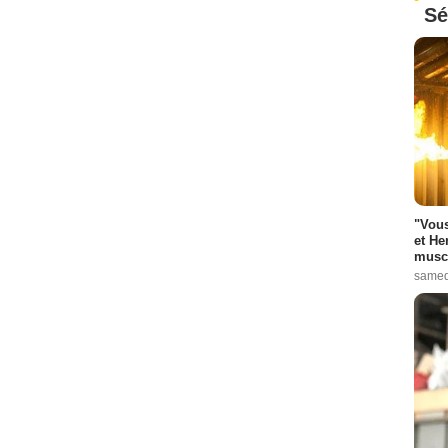
Sé
"Vous
et He
muscl
samed