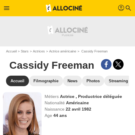
profil
menu
search
Accueil
Stars
Actrices
Actrice américaine
Cassidy Freeman
Cassidy Freeman
Accueil
Filmographie
News
Photos
Streaming
Métiers
Actrice
,
Productrice déléguée
Nationalité
Américaine
Naissance
22 avril 1982
Age
44
ans