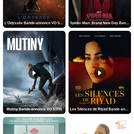
L'Odyssée Bande-annonce VO STFR
Spider-Man: Brand New Day Bande-annonce VO STFR
Mutiny Bande-annonce VO STFR
Les Silences de Riyad Bande-annonce VO STFR