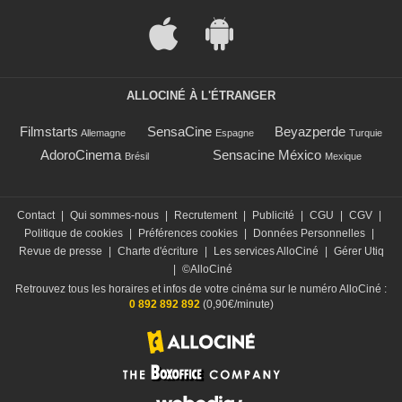
ALLOCINÉ À L'ÉTRANGER
Filmstarts
SensaCine
Beyazperde
Allemagne
Espagne
Turquie
AdoroCinema
Sensacine México
Brésil
Mexique
Contact
|
Qui sommes-nous
|
Recrutement
|
Publicité
|
CGU
|
CGV
|
Politique de cookies
|
Préférences cookies
|
Données Personnelles
|
Revue de presse
|
Charte d'écriture
|
Les services AlloCiné
|
Gérer Utiq
|
©AlloCiné
Retrouvez tous les horaires et infos de votre cinéma sur le numéro AlloCiné :
0 892 892 892
(0,90€/minute)