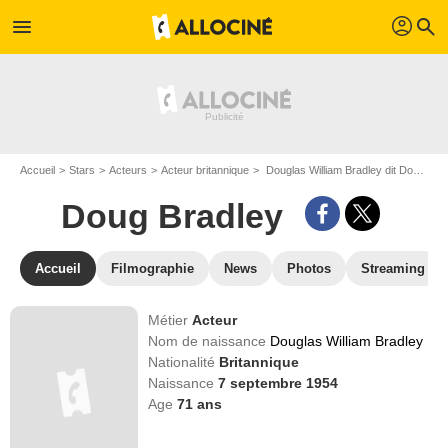
profil
menu
search
Accueil
Stars
Acteurs
Acteur britannique
Douglas William Bradley dit Doug Bradley
Doug Bradley
Accueil
Filmographie
News
Photos
Streaming
Métier
Acteur
Nom de naissance
Douglas William Bradley
Nationalité
Britannique
Naissance
7 septembre 1954
Age
71
ans