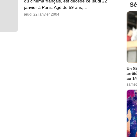
du cinéma français, est décédé ce jeudi 22
Sé
janvier à Paris. Agé de 59 ans,…
jeudi 22 janvier 2004
Un Si
arrêt
au 14
samed