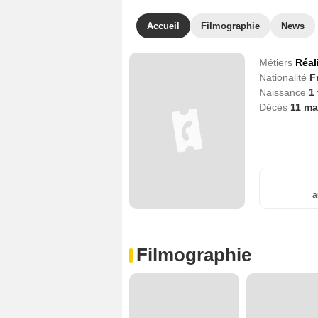
Accueil
Filmographie
News
Métiers
Réal
Nationalité
F
Naissance
1 
Décès
11 ma
a
Filmographie