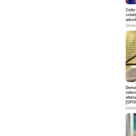
Cette
créat
adoré
samed
Demai
refer
atten
[SPO
samed