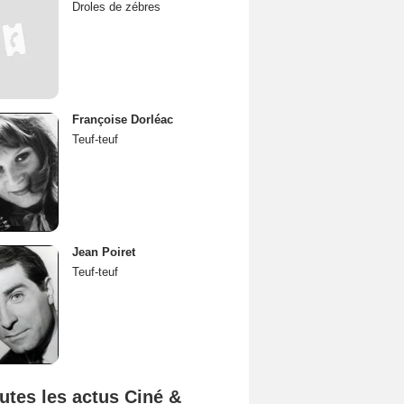
Droles de zébres
Françoise Dorléac
Teuf-teuf
Jean Poiret
Teuf-teuf
utes les actus Ciné &