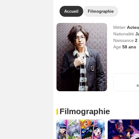
Accueil
Filmographie
Métier
Acteu
Nationalité
J
Naissance
2
Age
58
ans
a
Filmographie