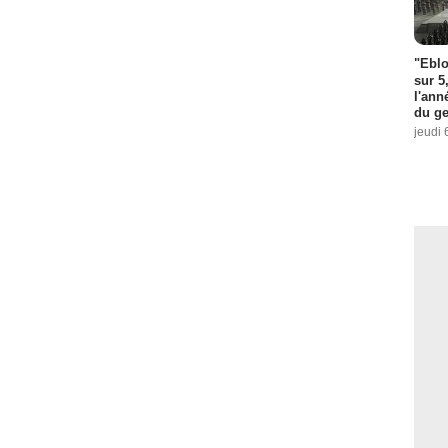
"Eblo
sur 5
l'ann
du ge
jeudi 