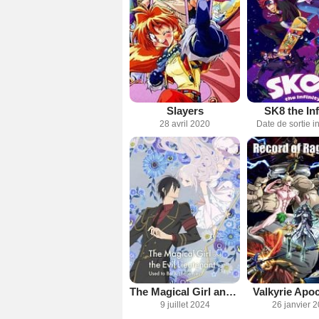
Slayers
SK8 the Inf
28 avril 2020
Date de sortie 
The Magical Girl and the Evil Lieutenant Used to Be Archenemies
Valkyrie Apo
9 juillet 2024
26 janvier 