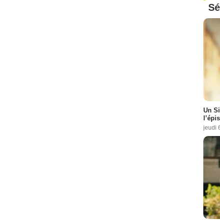
Sé
Un Si
l’épi
jeudi 