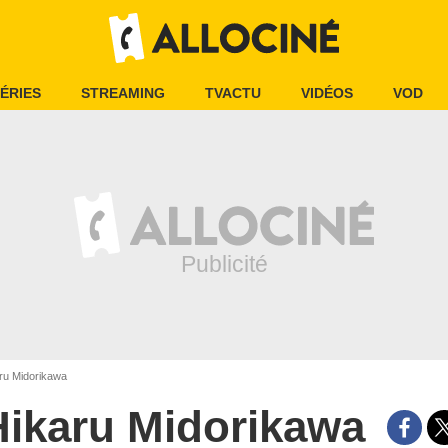
ÉRIES
STREAMING
TVACTU
VIDÉOS
VOD
ru Midorikawa
Hikaru Midorikawa