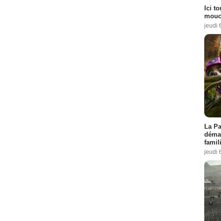
Ici t
mouch
jeudi 
La Pa
démar
famil
jeudi 