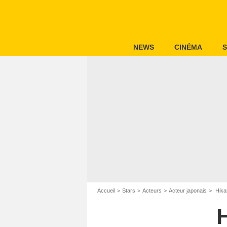
NEWS
CINÉMA
S
Accueil
Stars
Acteurs
Acteur japonais
Hika