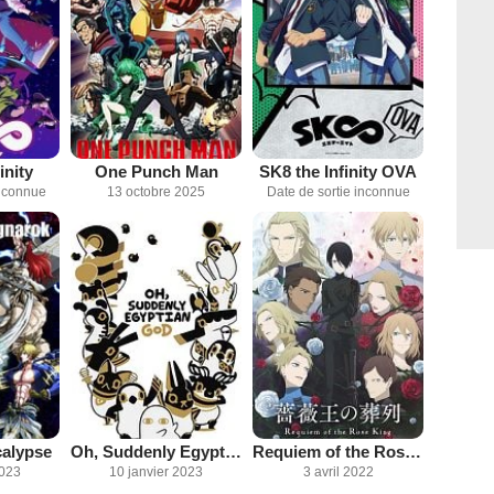
inity
One Punch Man
SK8 the Infinity OVA
inconnue
13 octobre 2025
Date de sortie inconnue
calypse
Oh, Suddenly Egyptian God
Requiem of the Rose King
2023
10 janvier 2023
3 avril 2022