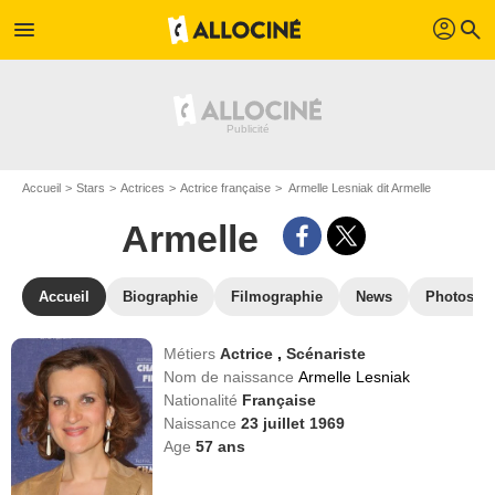
profil
menu
search
Accueil
Stars
Actrices
Actrice française
Armelle Lesniak dit Armelle
Armelle
Accueil
Biographie
Filmographie
News
Photos
Métiers
Actrice
,
Scénariste
Nom de naissance
Armelle Lesniak
Nationalité
Française
Naissance
23 juillet 1969
Age
57
ans