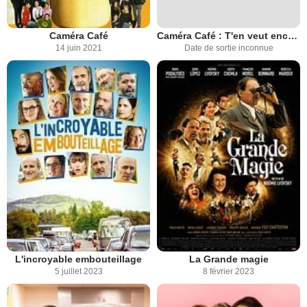
Caméra Café
Caméra Café : T'en veut encore ?
14 juin 2021
Date de sortie inconnue
L'incroyable embouteillage
La Grande magie
5 juillet 2023
8 février 2023