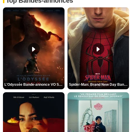
Top Bandes-annonces
L'Odyssée Bande-annonce VO STFR
Spider-Man: Brand New Day Bande-annonce VO STFR