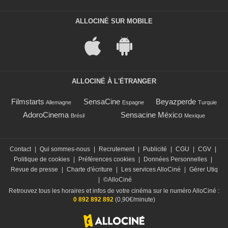
ALLOCINÉ SUR MOBILE
ALLOCINÉ À L'ÉTRANGER
Filmstarts
SensaCine
Beyazperde
Allemagne
Espagne
Turquie
AdoroCinema
Sensacine México
Brésil
Mexique
Contact
|
Qui sommes-nous
|
Recrutement
|
Publicité
|
CGU
|
CGV
|
Politique de cookies
|
Préférences cookies
|
Données Personnelles
|
Revue de presse
|
Charte d'écriture
|
Les services AlloCiné
|
Gérer Utiq
|
©AlloCiné
Retrouvez tous les horaires et infos de votre cinéma sur le numéro AlloCiné :
0 892 892 892
(0,90€/minute)