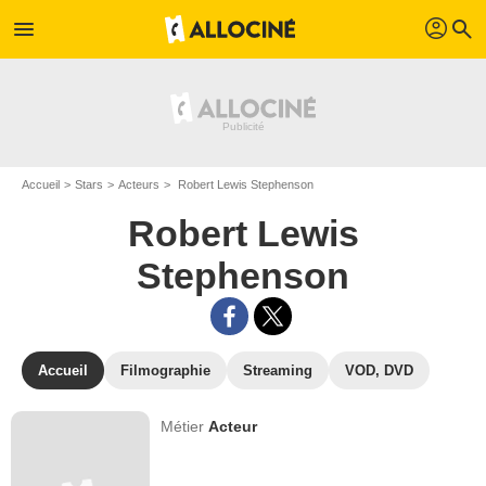
profil
menu
search
Accueil
Stars
Acteurs
Robert Lewis Stephenson
Robert Lewis
Stephenson
Accueil
Filmographie
Streaming
VOD, DVD
Métier
Acteur