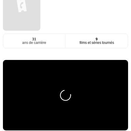
31
9
ans de carrière
films et séries tournés