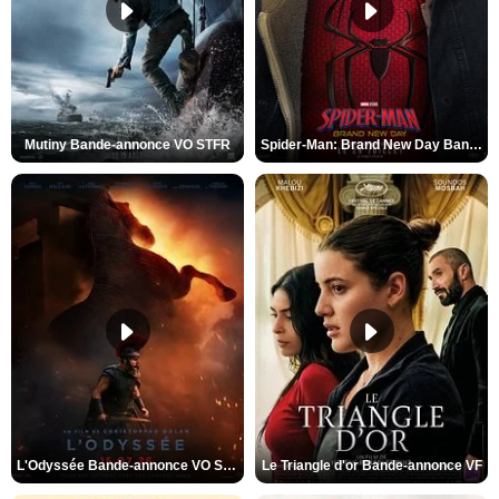
Mutiny Bande-annonce VO STFR
Spider-Man: Brand New Day Bande-annonce VO STFR
L'Odyssée Bande-annonce VO STFR
Le Triangle d'or Bande-annonce VF