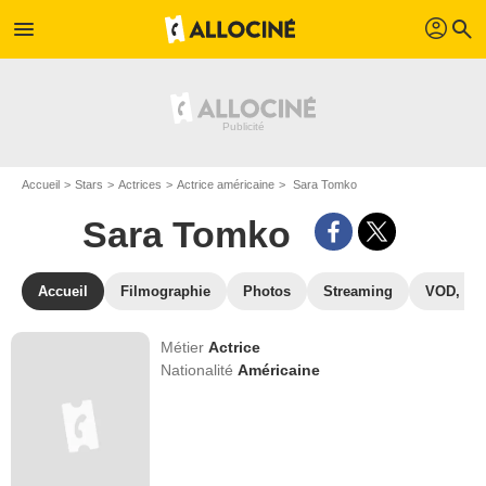
profil
menu
search
Accueil
Stars
Actrices
Actrice américaine
Sara Tomko
Sara Tomko
Accueil
Filmographie
Photos
Streaming
VOD, DV
Métier
Actrice
Nationalité
Américaine