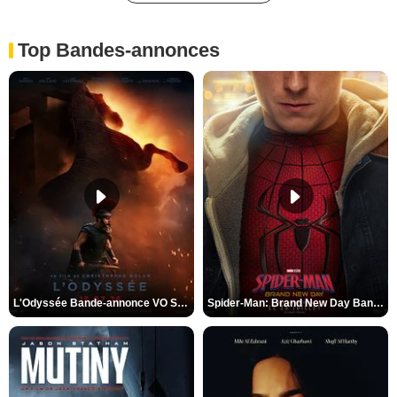
Top Bandes-annonces
L'Odyssée Bande-annonce VO STFR
Spider-Man: Brand New Day Bande-annonce VO STFR