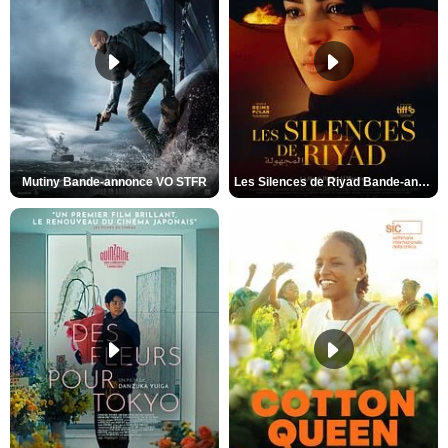
Mutiny Bande-annonce VO STFR
Les Silences de Riyad Bande-annonce VO STFR