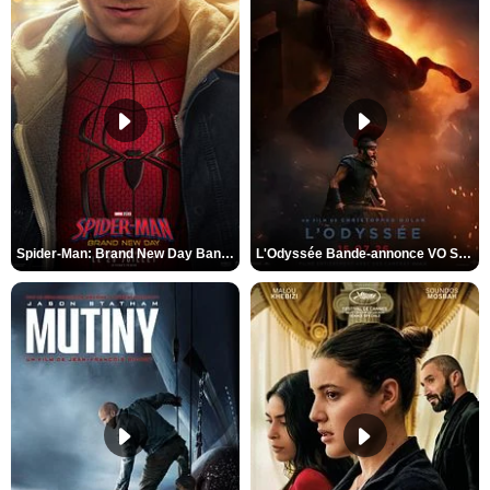
Spider-Man: Brand New Day Bande-annonce VO STFR
L'Odyssée Bande-annonce VO STFR