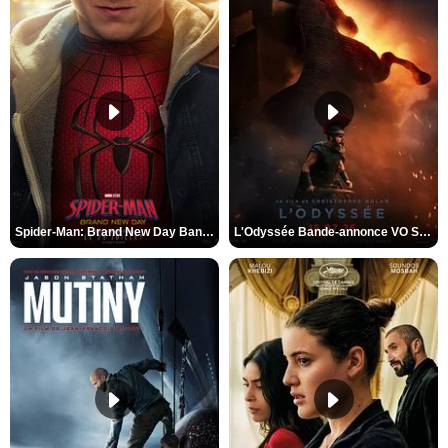
Spider-Man: Brand New Day Bande-annonce VO STFR
L'Odyssée Bande-annonce VO STFR