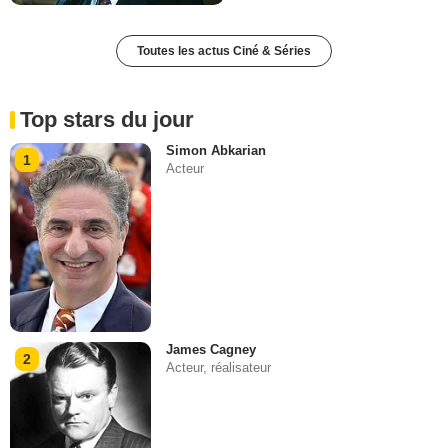
Toutes les actus Ciné & Séries
Top stars du jour
Simon Abkarian
1
Acteur
James Cagney
2
Acteur, réalisateur