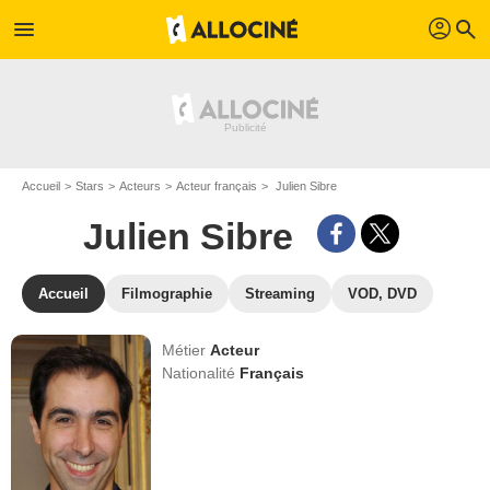
profil
menu
search
Accueil
Stars
Acteurs
Acteur français
Julien Sibre
Julien Sibre
Accueil
Filmographie
Streaming
VOD, DVD
Métier
Acteur
Nationalité
Français