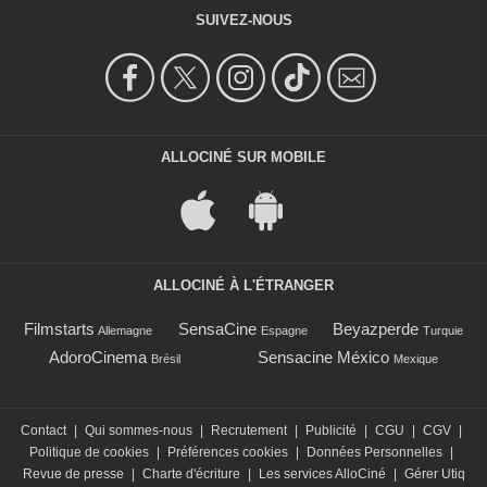
SUIVEZ-NOUS
ALLOCINÉ SUR MOBILE
ALLOCINÉ À L'ÉTRANGER
Filmstarts
SensaCine
Beyazperde
Allemagne
Espagne
Turquie
AdoroCinema
Sensacine México
Brésil
Mexique
Contact
|
Qui sommes-nous
|
Recrutement
|
Publicité
|
CGU
|
CGV
|
Politique de cookies
|
Préférences cookies
|
Données Personnelles
|
Revue de presse
|
Charte d'écriture
|
Les services AlloCiné
|
Gérer Utiq