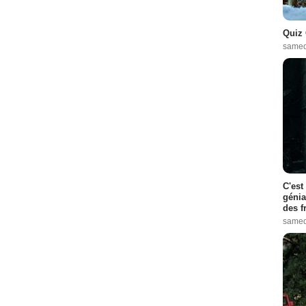
Quiz 
samed
C'est
génia
des f
samed