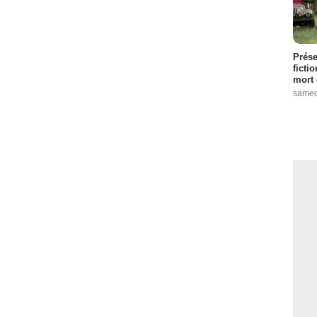
Prése
ficti
mort 
samed