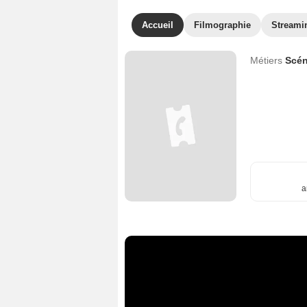
Accueil
Filmographie
Streami
Métiers
Scén
a