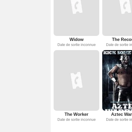
Widow
The Reco
Date de sortie inconnue
Date de sortie 
The Worker
Aztec War
Date de sortie inconnue
Date de sortie 