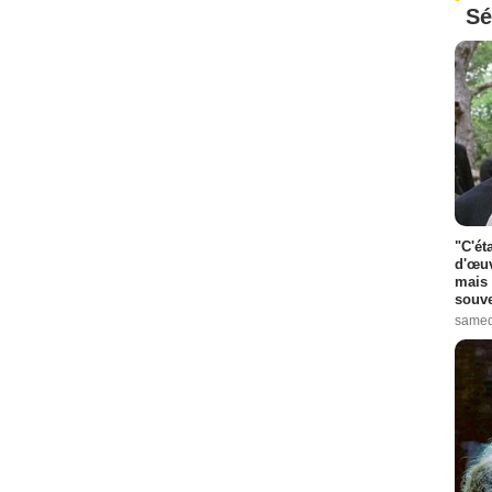
Sé
"C'ét
d'œuv
mais 
souve
samed