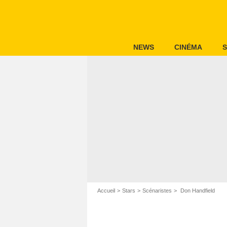
NEWS
CINÉMA
S
Accueil
Stars
Scénaristes
Don Handfield