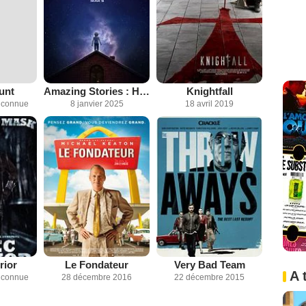
unt
Amazing Stories : Histoires Fantastiques
Knightfall
inconnue
8 janvier 2025
18 avril 2019
rior
Le Fondateur
Very Bad Team
A 
inconnue
28 décembre 2016
22 décembre 2015