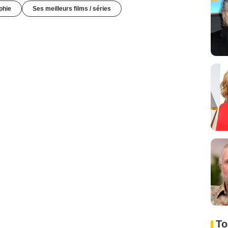
phie
Ses meilleurs films / séries
To