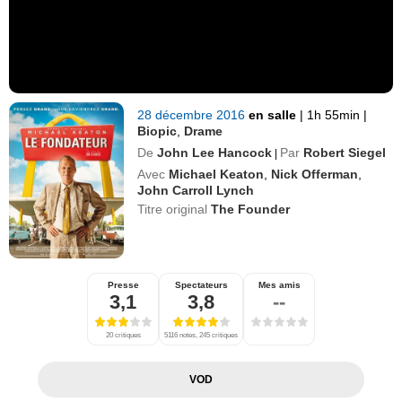
28 décembre 2016
en salle
|
1h 55min
|
Biopic
,
Drame
De
John Lee Hancock
Par
Robert Siegel
|
Avec
Michael Keaton
,
Nick Offerman
,
John Carroll Lynch
Titre original
The Founder
Presse
Spectateurs
Mes amis
3,1
3,8
--
20 critiques
5116 notes, 245 critiques
VOD