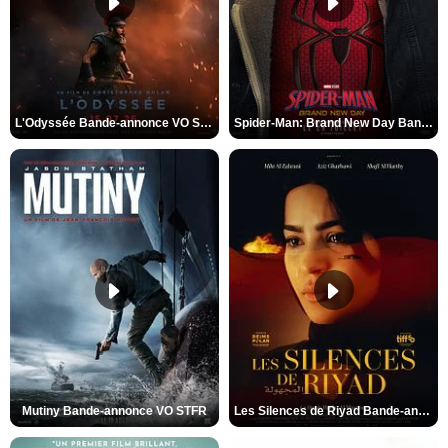
L'Odyssée Bande-annonce VO STFR
Spider-Man: Brand New Day Bande-annonce VO STFR
Mutiny Bande-annonce VO STFR
Les Silences de Riyad Bande-annonce VO STFR