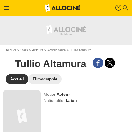
profil
menu
search
Accueil
Stars
Acteurs
Acteur italien
Tullio Altamura
Tullio Altamura
Accueil
Filmographie
Métier
Acteur
Nationalité
Italien