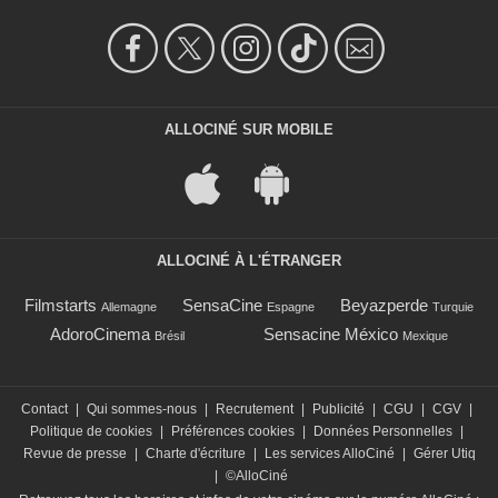
ALLOCINÉ SUR MOBILE
ALLOCINÉ À L'ÉTRANGER
Filmstarts
SensaCine
Beyazperde
Allemagne
Espagne
Turquie
AdoroCinema
Sensacine México
Brésil
Mexique
Contact
|
Qui sommes-nous
|
Recrutement
|
Publicité
|
CGU
|
CGV
|
Politique de cookies
|
Préférences cookies
|
Données Personnelles
|
Revue de presse
|
Charte d'écriture
|
Les services AlloCiné
|
Gérer Utiq
|
©AlloCiné