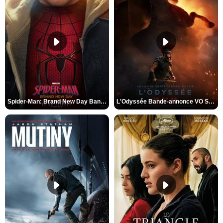
Spider-Man: Brand New Day Bande-annonce VO STFR
L'Odyssée Bande-annonce VO STFR