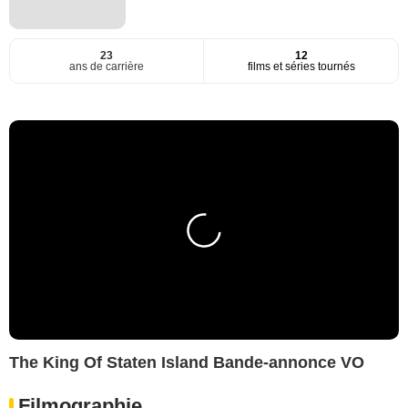
23
12
ans de carrière
films et séries tournés
The King Of Staten Island Bande-annonce VO
Filmographie