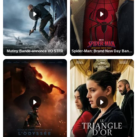
Mutiny Bande-annonce VO STFR
Spider-Man: Brand New Day Bande-annonce VO STFR