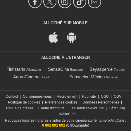
ALLOCINÉ SUR MOBILE
ALLOCINÉ À L'ÉTRANGER
Filmstarts
SensaCine
Beyazperde
Allemagne
Espagne
Turquie
AdoroCinema
Sensacine México
Brésil
Mexique
Contact
|
Qui sommes-nous
|
Recrutement
|
Publicité
|
CGU
|
CGV
|
Politique de cookies
|
Préférences cookies
|
Données Personnelles
|
Revue de presse
|
Charte d'écriture
|
Les services AlloCiné
|
Gérer Utiq
|
©AlloCiné
Retrouvez tous les horaires et infos de votre cinéma sur le numéro AlloCiné :
0 892 892 892
(0,90€/minute)