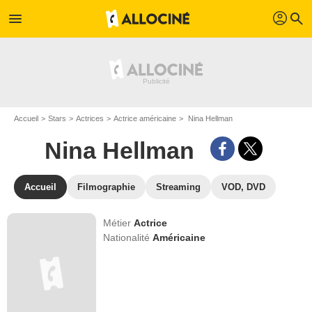
profil
menu
search
Accueil
Stars
Actrices
Actrice américaine
Nina Hellman
Nina Hellman
Accueil
Filmographie
Streaming
VOD, DVD
Métier
Actrice
Nationalité
Américaine