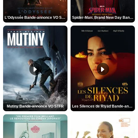
L'Odyssée Bande-annonce VO STFR
Spider-Man: Brand New Day Bande-annonce VO STFR
Mutiny Bande-annonce VO STFR
Les Silences de Riyad Bande-annonce VO STFR