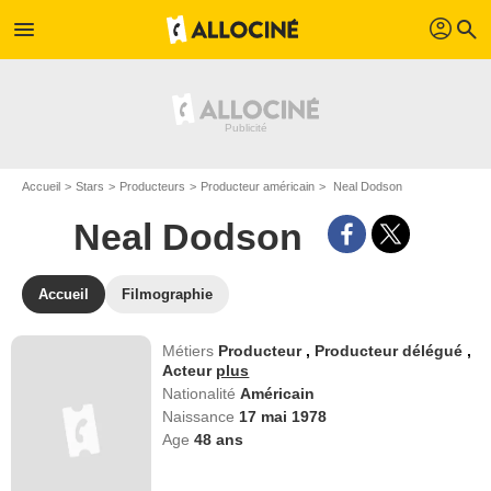
profil
menu
search
Accueil
Stars
Producteurs
Producteur américain
Neal Dodson
Neal Dodson
Accueil
Filmographie
Métiers
Producteur
,
Producteur délégué
,
Acteur
plus
Nationalité
Américain
Naissance
17 mai 1978
Age
48
ans