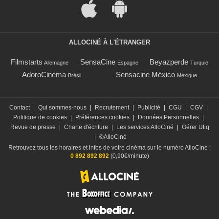
ALLOCINÉ À L'ÉTRANGER
Filmstarts
SensaCine
Beyazperde
Allemagne
Espagne
Turquie
AdoroCinema
Sensacine México
Brésil
Mexique
Contact
|
Qui sommes-nous
|
Recrutement
|
Publicité
|
CGU
|
CGV
|
Politique de cookies
|
Préférences cookies
|
Données Personnelles
|
Revue de presse
|
Charte d'écriture
|
Les services AlloCiné
|
Gérer Utiq
|
©AlloCiné
Retrouvez tous les horaires et infos de votre cinéma sur le numéro AlloCiné :
0 892 892 892
(0,90€/minute)