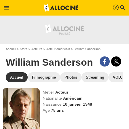
profil
menu
search
Accueil
Stars
Acteurs
Acteur américain
William Sanderson
William Sanderson
Accueil
Filmographie
Photos
Streaming
VOD, DV
Métier
Acteur
Nationalité
Américain
Naissance
10 janvier 1948
Age
78
ans