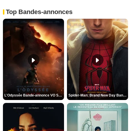
Top Bandes-annonces
L'Odyssée Bande-annonce VO STFR
Spider-Man: Brand New Day Bande-annonce VO STFR