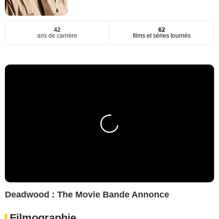
42
62
ans de carrière
films et séries tournés
Deadwood : The Movie Bande Annonce
Filmographie