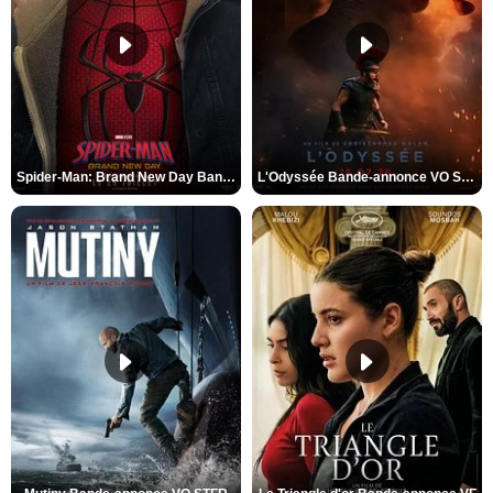
Spider-Man: Brand New Day Bande-annonce VO STFR
L'Odyssée Bande-annonce VO STFR