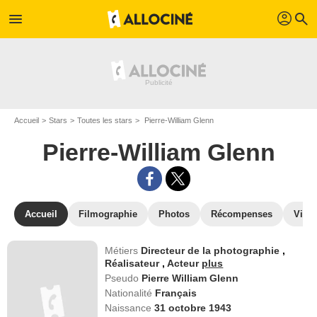
profil
menu
search
Accueil
Stars
Toutes les stars
Pierre-William Glenn
Pierre-William Glenn
Accueil
Filmographie
Photos
Récompenses
Vidé
Métiers
Directeur de la photographie
,
Réalisateur
,
Acteur
plus
Pseudo
Pierre William Glenn
Nationalité
Français
Naissance
31 octobre 1943