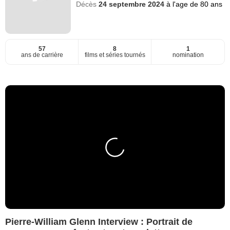
Décès
24 septembre 2024
à l'age de 80 ans
57
8
1
ans de carrière
films et séries tournés
nomination
Pierre-William Glenn Interview : Portrait de