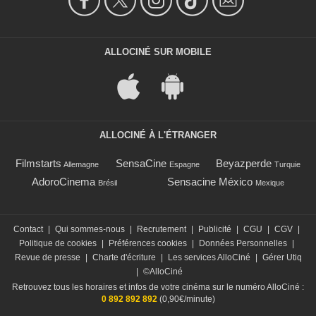
ALLOCINÉ SUR MOBILE
ALLOCINÉ À L'ÉTRANGER
Filmstarts
SensaCine
Beyazperde
Allemagne
Espagne
Turquie
AdoroCinema
Sensacine México
Brésil
Mexique
Contact
|
Qui sommes-nous
|
Recrutement
|
Publicité
|
CGU
|
CGV
|
Politique de cookies
|
Préférences cookies
|
Données Personnelles
|
Revue de presse
|
Charte d'écriture
|
Les services AlloCiné
|
Gérer Utiq
|
©AlloCiné
Retrouvez tous les horaires et infos de votre cinéma sur le numéro AlloCiné :
0 892 892 892
(0,90€/minute)