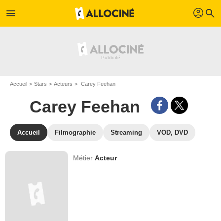
profil
menu
search
Accueil
Stars
Acteurs
Carey Feehan
Carey Feehan
Accueil
Filmographie
Streaming
VOD, DVD
Métier
Acteur