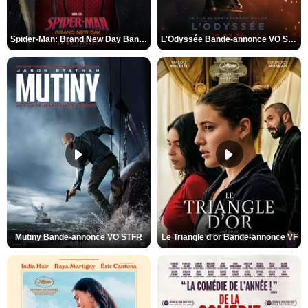
Spider-Man: Brand New Day Bande-annonce VO STFR
L'Odyssée Bande-annonce VO STFR
Mutiny Bande-annonce VO STFR
Le Triangle d'or Bande-annonce VF