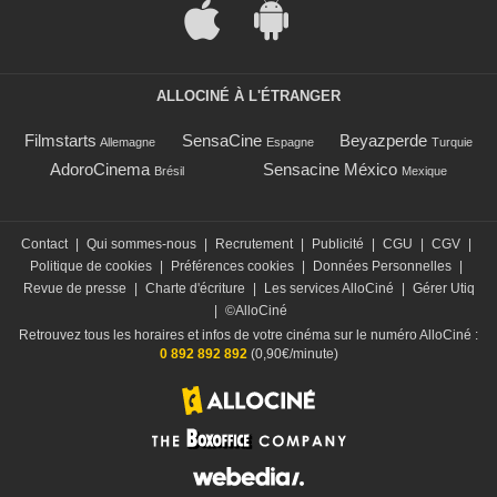
ALLOCINÉ À L'ÉTRANGER
Filmstarts
SensaCine
Beyazperde
Allemagne
Espagne
Turquie
AdoroCinema
Sensacine México
Brésil
Mexique
Contact
|
Qui sommes-nous
|
Recrutement
|
Publicité
|
CGU
|
CGV
|
Politique de cookies
|
Préférences cookies
|
Données Personnelles
|
Revue de presse
|
Charte d'écriture
|
Les services AlloCiné
|
Gérer Utiq
|
©AlloCiné
Retrouvez tous les horaires et infos de votre cinéma sur le numéro AlloCiné :
0 892 892 892
(0,90€/minute)