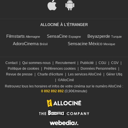
ALLOCINÉ À L'ÉTRANGER
Filmstarts
SensaCine
Beyazperde
Allemagne
Espagne
Turquie
AdoroCinema
Sensacine México
Brésil
Mexique
Contact
|
Qui sommes-nous
|
Recrutement
|
Publicité
|
CGU
|
CGV
|
Politique de cookies
|
Préférences cookies
|
Données Personnelles
|
Revue de presse
|
Charte d'écriture
|
Les services AlloCiné
|
Gérer Utiq
|
©AlloCiné
Retrouvez tous les horaires et infos de votre cinéma sur le numéro AlloCiné :
0 892 892 892
(0,90€/minute)