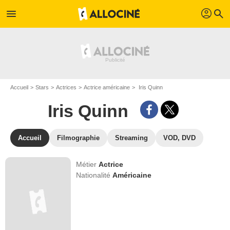
profil
menu
search
Accueil
Stars
Actrices
Actrice américaine
Iris Quinn
Iris Quinn
Accueil
Filmographie
Streaming
VOD, DVD
Métier
Actrice
Nationalité
Américaine