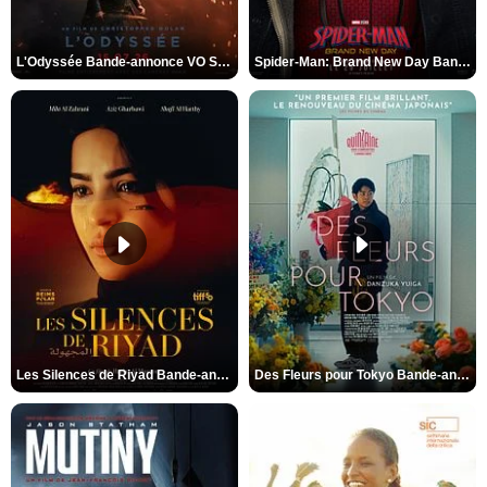
L'Odyssée Bande-annonce VO STFR
Spider-Man: Brand New Day Bande-annonce VO STFR
Les Silences de Riyad Bande-annonce VO STFR
Des Fleurs pour Tokyo Bande-annonce VO STFR