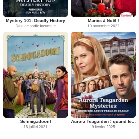
Mystery 101: Deadly History
Mariés à Noël !
Date de sortie inconnue
10 novembre 2022
Schmigadoon!
Aurora Teagarden : quand le passé vous rattrape
16 juillet 2021
9 février 2025