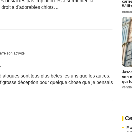
s obstacles pas trop difficiles à surmonter, la
carri
Willi
roit à d'adorables chiots. ...
mercr
ivre son activité
5
Jason
es dialogues sont tous plus bêtes les uns que les autres.
son n
qui le
bref grosse déception pour quelque chose que je pensais
vendre
Ce
é
Ma