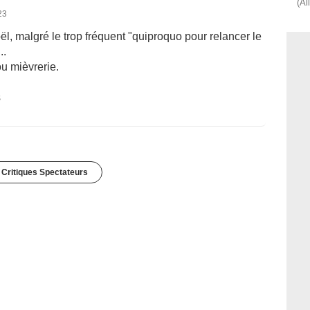
(Al
23
l, malgré le trop fréquent "quiproquo pour relancer le
..
u mièvrerie.
s
 Critiques Spectateurs