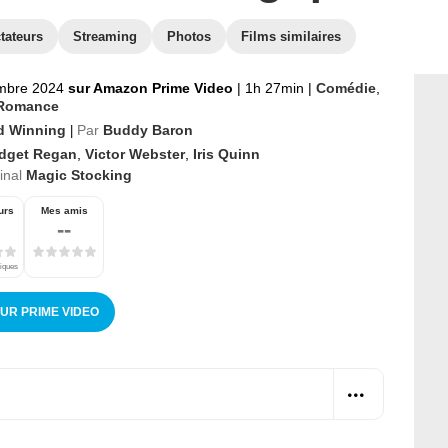
tateurs
Streaming
Photos
Films similaires
mbre 2024
sur Amazon Prime Video
|
1h 27min
|
Comédie
,
Romance
d Winning
Par
Buddy Baron
|
idget Regan
,
Victor Webster
,
Iris Quinn
ginal
Magic Stocking
urs
Mes amis
--
tiques
SUR PRIME VIDEO