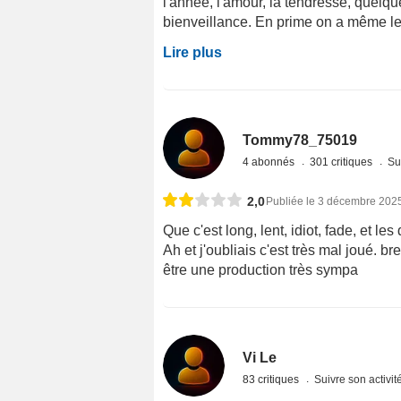
l'année, l'amour, la tendresse, quelque
bienveillance. En prime on a même le d
Lire plus
Tommy78_75019
4 abonnés
301 critiques
Su
2,0
Publiée le 3 décembre 202
Que c'est long, lent, idiot, fade, et l
Ah et j'oubliais c'est très mal joué. 
être une production très sympa
Vi Le
83 critiques
Suivre son activit