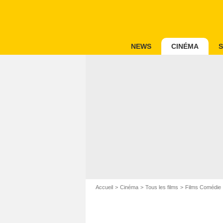
NEWS
CINÉMA
S
Accueil
Cinéma
Tous les films
Films Comédie