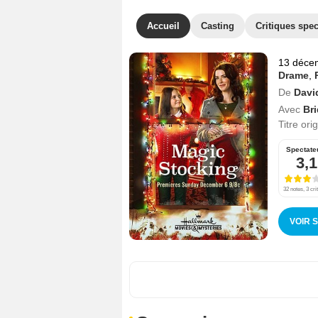
Accueil
Casting
Critiques spec
13 déce
Drame
,
De
Davi
Avec
Br
Titre ori
Spectate
3,1
32 notes, 3 cri
VOIR 