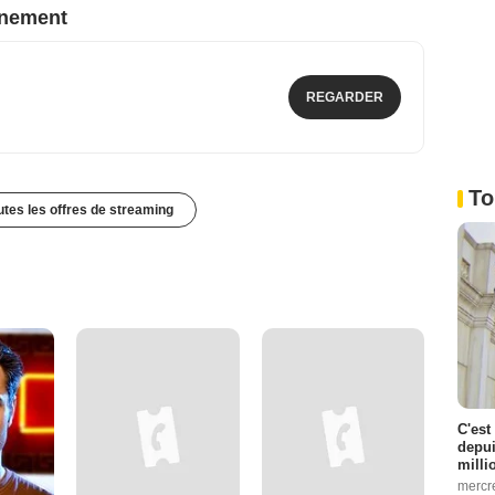
nnement
REGARDER
To
outes les offres de streaming
C'est
depui
milli
mercr