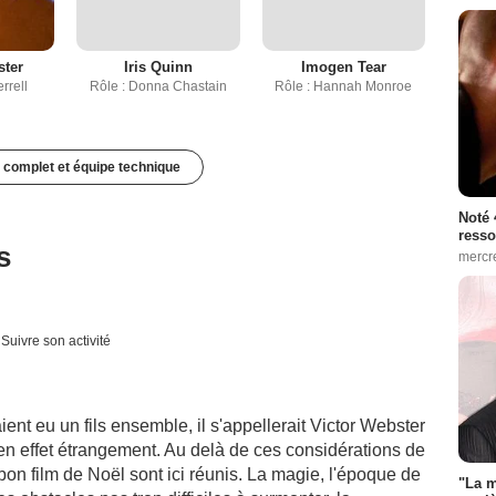
ster
Iris Quinn
Imogen Tear
rrell
Rôle : Donna Chastain
Rôle : Hannah Monroe
 complet et équipe technique
Noté 
resso
s
mercr
Suivre son activité
ent eu un fils ensemble, il s'appellerait Victor Webster
 en effet étrangement. Au delà de ces considérations de
bon film de Noël sont ici réunis. La magie, l'époque de
"La m