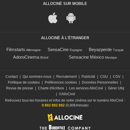
ALLOCINÉ SUR MOBILE
ALLOCINÉ À L'ÉTRANGER
Filmstarts
SensaCine
Beyazperde
Allemagne
Espagne
Turquie
AdoroCinema
Sensacine México
Brésil
Mexique
Contact
|
Qui sommes-nous
|
Recrutement
|
Publicité
|
CGU
|
CGV
|
Politique de cookies
|
Préférences cookies
|
Données Personnelles
|
Revue de presse
|
Charte d'écriture
|
Les services AlloCiné
|
Gérer Utiq
|
©AlloCiné
Retrouvez tous les horaires et infos de votre cinéma sur le numéro AlloCiné :
0 892 892 892
(0,90€/minute)