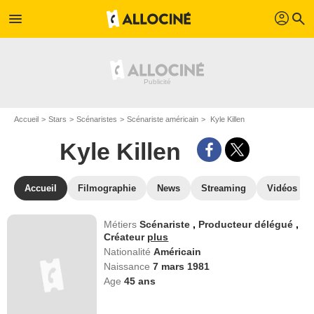
profil
menu
search
Accueil
Stars
Scénaristes
Scénariste américain
Kyle Killen
Kyle Killen
Accueil
Filmographie
News
Streaming
Vidéos
Métiers
Scénariste
,
Producteur délégué
,
Créateur
plus
Nationalité
Américain
Naissance
7 mars 1981
Age
45
ans