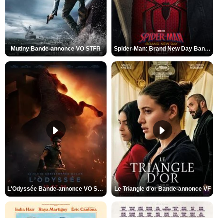
Mutiny Bande-annonce VO STFR
Spider-Man: Brand New Day Bande-annonce VO STFR
L'Odyssée Bande-annonce VO STFR
Le Triangle d'or Bande-annonce VF