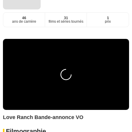
46
31
1
ans de carrière
films et séries tournés
prix
Love Ranch Bande-annonce VO
Filmographie