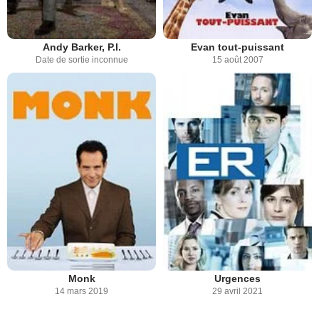
Andy Barker, P.I.
Evan tout-puissant
Date de sortie inconnue
15 août 2007
Monk
Urgences
14 mars 2019
29 avril 2021