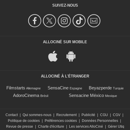
SUIVEZ-NOUS
ALLOCINÉ SUR MOBILE
ALLOCINÉ À L'ÉTRANGER
Filmstarts
SensaCine
Beyazperde
Allemagne
Espagne
Turquie
AdoroCinema
Sensacine México
Brésil
Mexique
Contact
|
Qui sommes-nous
|
Recrutement
|
Publicité
|
CGU
|
CGV
|
Politique de cookies
|
Préférences cookies
|
Données Personnelles
|
Revue de presse
|
Charte d'écriture
|
Les services AlloCiné
|
Gérer Utiq