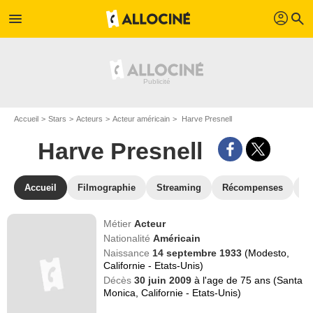
profil
menu
search
Accueil
Stars
Acteurs
Acteur américain
Harve Presnell
Harve Presnell
Accueil
Filmographie
Streaming
Récompenses
V
Métier
Acteur
Nationalité
Américain
Naissance
14 septembre 1933
(Modesto,
Californie - Etats-Unis)
Décès
30 juin 2009
à l'age de 75 ans (Santa
Monica, Californie - Etats-Unis)