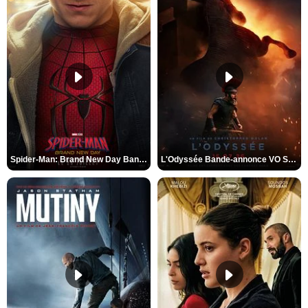
Spider-Man: Brand New Day Bande-annonce VO STFR
L'Odyssée Bande-annonce VO STFR