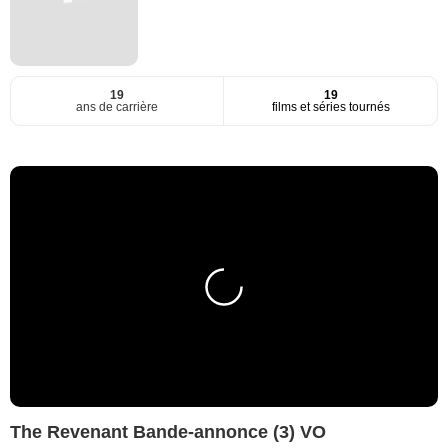
19
19
ans de carrière
films et séries tournés
The Revenant Bande-annonce (3) VO