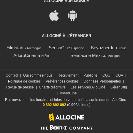
ALLOCINÉ SUR MOBILE
ALLOCINÉ À L'ÉTRANGER
Filmstarts
SensaCine
Beyazperde
Allemagne
Espagne
Turquie
AdoroCinema
Sensacine México
Brésil
Mexique
Contact
|
Qui sommes-nous
|
Recrutement
|
Publicité
|
CGU
|
CGV
|
Politique de cookies
|
Préférences cookies
|
Données Personnelles
|
Revue de presse
|
Charte d'écriture
|
Les services AlloCiné
|
Gérer Utiq
|
©AlloCiné
Retrouvez tous les horaires et infos de votre cinéma sur le numéro AlloCiné :
0 892 892 892
(0,90€/minute)