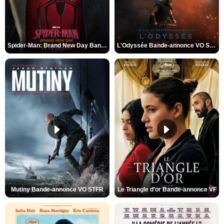
Spider-Man: Brand New Day Bande-annonce VO STFR
L'Odyssée Bande-annonce VO STFR
Mutiny Bande-annonce VO STFR
Le Triangle d'or Bande-annonce VF