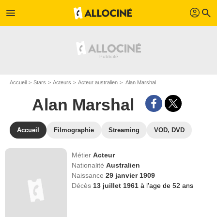
profil
menu
search
Accueil
Stars
Acteurs
Acteur australien
Alan Marshal
Alan Marshal
Accueil
Filmographie
Streaming
VOD, DVD
Métier
Acteur
Nationalité
Australien
Naissance
29 janvier 1909
Décès
13 juillet 1961
à l'age de 52 ans