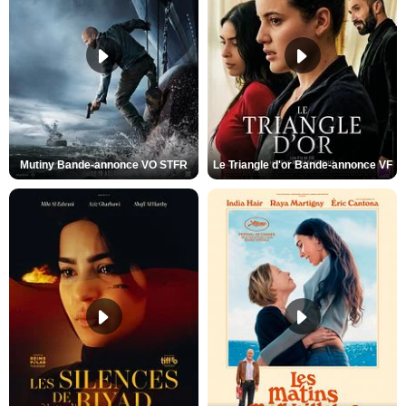
Mutiny Bande-annonce VO STFR
Le Triangle d'or Bande-annonce VF