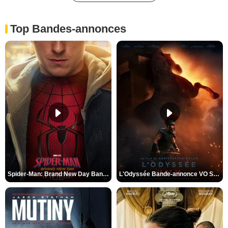
Top Bandes-annonces
Spider-Man: Brand New Day Bande-annonce VO STFR
L'Odyssée Bande-annonce VO STFR