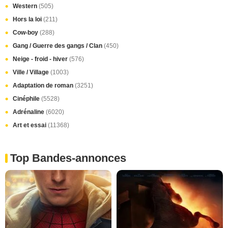
Western
(505)
Hors la loi
(211)
Cow-boy
(288)
Gang / Guerre des gangs / Clan
(450)
Neige - froid - hiver
(576)
Ville / Village
(1003)
Adaptation de roman
(3251)
Cinéphile
(5528)
Adrénaline
(6020)
Art et essai
(11368)
Top Bandes-annonces