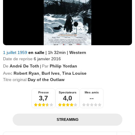
1 juillet 1959
en salle
|
1h 32min
|
Western
Date de reprise
6 janvier 2016
De
André De Toth
Par
Philip Yordan
|
Avec
Robert Ryan
,
Burl Ives
,
Tina Louise
Titre original
Day of the Outlaw
Presse
Spectateurs
Mes amis
3,7
4,0
--
STREAMING