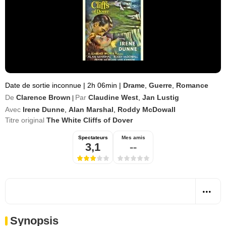
Date de sortie inconnue
|
2h 06min
|
Drame
,
Guerre
,
Romance
De
Clarence Brown
Par
Claudine West
,
Jan Lustig
|
Avec
Irene Dunne
,
Alan Marshal
,
Roddy McDowall
Titre original
The White Cliffs of Dover
Spectateurs
Mes amis
3,1
--
Synopsis