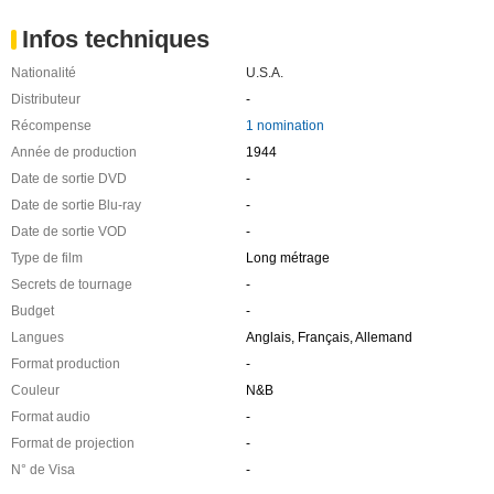
Infos techniques
Nationalité
U.S.A.
Distributeur
-
Récompense
1 nomination
Année de production
1944
Date de sortie DVD
-
Date de sortie Blu-ray
-
Date de sortie VOD
-
Type de film
Long métrage
Secrets de tournage
-
Budget
-
Langues
Anglais, Français, Allemand
Format production
-
Couleur
N&B
Format audio
-
Format de projection
-
N° de Visa
-