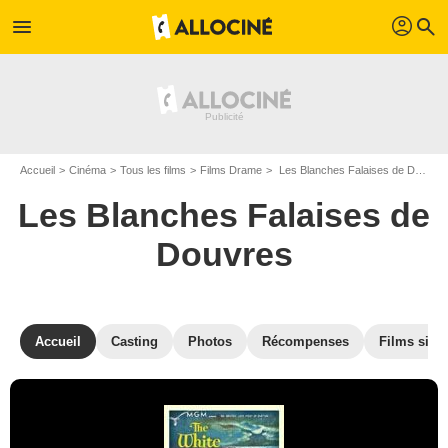
profil
menu
search
Accueil
Cinéma
Tous les films
Films Drame
Les Blanches Falaises de Douvres de Clarence Brown
Les Blanches Falaises de
Douvres
Accueil
Casting
Photos
Récompenses
Films simil