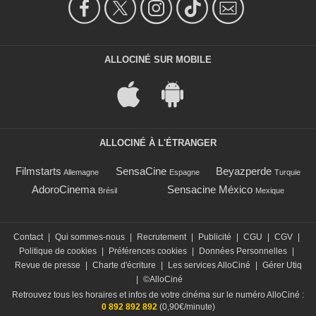
ALLOCINÉ SUR MOBILE
ALLOCINÉ À L'ÉTRANGER
Filmstarts
SensaCine
Beyazperde
Allemagne
Espagne
Turquie
AdoroCinema
Sensacine México
Brésil
Mexique
Contact
|
Qui sommes-nous
|
Recrutement
|
Publicité
|
CGU
|
CGV
|
Politique de cookies
|
Préférences cookies
|
Données Personnelles
|
Revue de presse
|
Charte d'écriture
|
Les services AlloCiné
|
Gérer Utiq
|
©AlloCiné
Retrouvez tous les horaires et infos de votre cinéma sur le numéro AlloCiné :
0 892 892 892
(0,90€/minute)