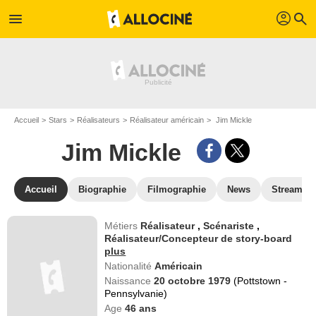
profil
menu
search
Accueil
Stars
Réalisateurs
Réalisateur américain
Jim Mickle
Jim Mickle
Accueil
Biographie
Filmographie
News
Streamin
Métiers
Réalisateur
,
Scénariste
,
Réalisateur/Concepteur de story-board
plus
Nationalité
Américain
Naissance
20 octobre 1979
(Pottstown -
Pennsylvanie)
Age
46
ans