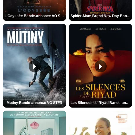
L'Odyssée Bande-annonce VO STFR
Spider-Man: Brand New Day Bande-annonce VO STFR
Mutiny Bande-annonce VO STFR
Les Silences de Riyad Bande-annonce VO STFR