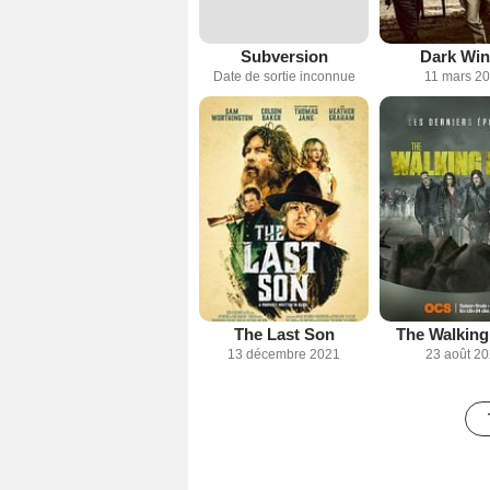
Subversion
Dark Wi
Date de sortie inconnue
11 mars 2
The Last Son
The Walking
13 décembre 2021
23 août 2