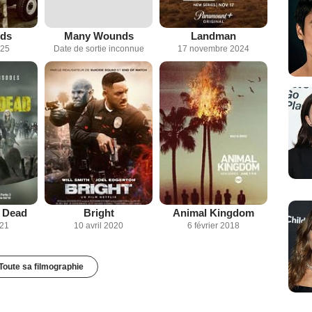
nds
Many Wounds
Landman
025
Date de sortie inconnue
17 novembre 2024
 Dead
Bright
Animal Kingdom
021
10 avril 2020
6 février 2018
Toute sa filmographie