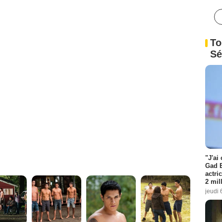
To
Sé
"J'ai
Gad E
actri
2 mil
jeudi 