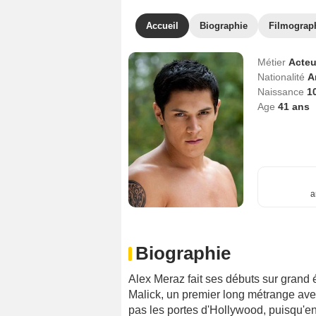
Accueil
Biographie
Filmograp
Métier
Acteu
Nationalité
A
Naissance
1
Age
41
ans
a
Biographie
Alex Meraz fait ses débuts sur gran
Malick, un premier long métrange avec
pas les portes d'Hollywood, puisqu'e