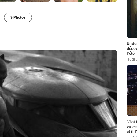
9 Photos
Under
décou
l’été
jeudi 
"J'ai
vu ce
et il 