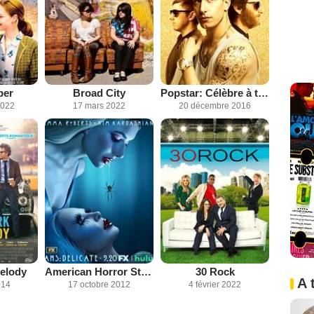
per
Broad City
Popstar: Célèbre à tout prix
2022
17 mars 2022
20 décembre 2016
elody
American Horror Story
30 Rock
A 
014
17 octobre 2012
4 février 2022