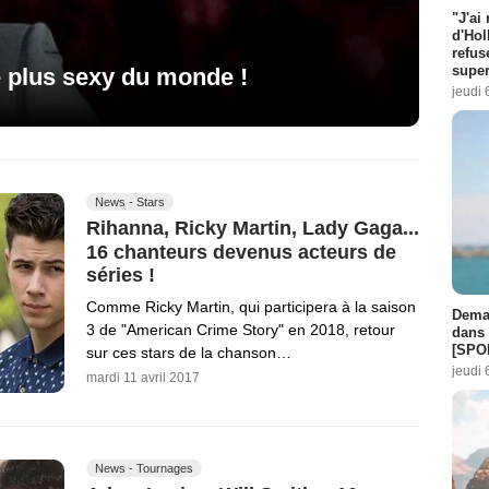
"J'ai
d'Hol
refus
super
e plus sexy du monde !
jeudi 
News - Stars
Rihanna, Ricky Martin, Lady Gaga...
16 chanteurs devenus acteurs de
séries !
Comme Ricky Martin, qui participera à la saison
Demai
3 de "American Crime Story" en 2018, retour
dans 
[SPO
sur ces stars de la chanson…
jeudi 
mardi 11 avril 2017
News - Tournages