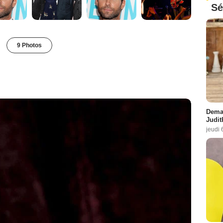
Sé
9 Photos
Demai
Judit
jeudi 