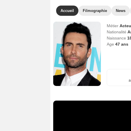
Accueil
Filmographie
News
Métier
Acteu
Nationalité
A
Naissance
1
Age
47
ans
a