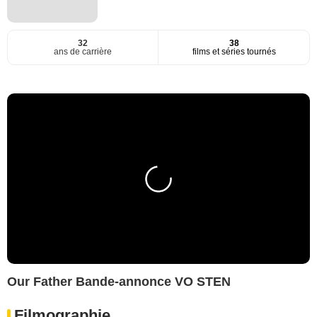
32
38
ans de carrière
films et séries tournés
Our Father Bande-annonce VO STEN
Filmographie