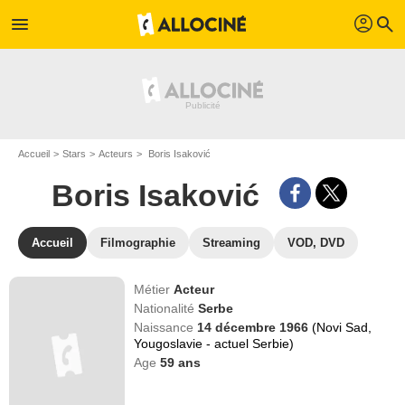
profil
menu
search
Accueil
Stars
Acteurs
Boris Isaković
Boris Isaković
Accueil
Filmographie
Streaming
VOD, DVD
Métier
Acteur
Nationalité
Serbe
Naissance
14 décembre 1966
(Novi Sad,
Yougoslavie - actuel Serbie)
Age
59
ans