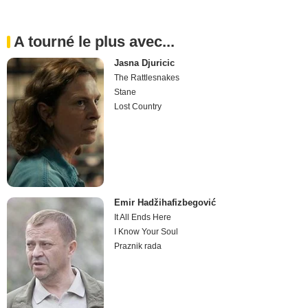
A tourné le plus avec...
Jasna Djuricic
The Rattlesnakes
Stane
Lost Country
Emir Hadžihafizbegović
It All Ends Here
I Know Your Soul
Praznik rada