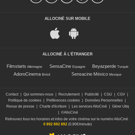
ALLOCINÉ SUR MOBILE
ALLOCINÉ À L'ÉTRANGER
Filmstarts
SensaCine
Beyazperde
Allemagne
Espagne
Turquie
AdoroCinema
Sensacine México
Brésil
Mexique
Contact
|
Qui sommes-nous
|
Recrutement
|
Publicité
|
CGU
|
CGV
|
Politique de cookies
|
Préférences cookies
|
Données Personnelles
|
Revue de presse
|
Charte d'écriture
|
Les services AlloCiné
|
Gérer Utiq
|
©AlloCiné
Retrouvez tous les horaires et infos de votre cinéma sur le numéro AlloCiné :
0 892 892 892
(0,90€/minute)