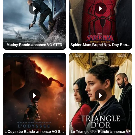
Mutiny Bande-annonce VO STFR
Spider-Man: Brand New Day Bande-annonce VO STFR
L'Odyssée Bande-annonce VO STFR
Le Triangle d'or Bande-annonce VF