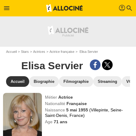
profil
menu
search
Accueil
Stars
Actrices
Actrice française
Elisa Servier
Elisa Servier
Accueil
Biographie
Filmographie
Streaming
VOD,
Métier
Actrice
Nationalité
Française
Naissance
5 mai 1955
(Villepinte, Seine-
Saint-Denis, France)
Age
71
ans