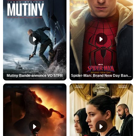
Mutiny Bande-annonce VO STFR
Spider-Man: Brand New Day Bande-annonce VO STFR