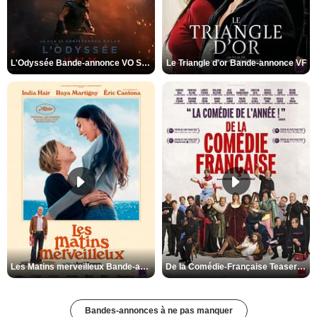
L'Odyssée Bande-annonce VO STFR
Le Triangle d'or Bande-annonce VF
Les Matins merveilleux Bande-annonce VF
De la Comédie-Française Teaser VF
Bandes-annonces à ne pas manquer