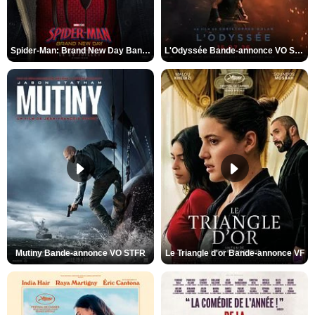
Spider-Man: Brand New Day Bande-annonce VO STFR
L'Odyssée Bande-annonce VO STFR
Mutiny Bande-annonce VO STFR
Le Triangle d'or Bande-annonce VF