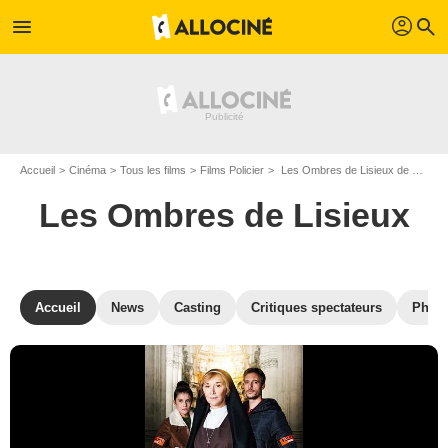
profil
menu
search
Accueil
Cinéma
Tous les films
Films Policier
Les Ombres de Lisieux de Nicolas Guicheteau
Les Ombres de Lisieux
Accueil
News
Casting
Critiques spectateurs
Phot