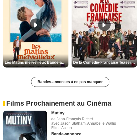
Les Matins merveilleux Bande-annonce VF
De la Comédie-Française Teaser VF
Bandes-annonces à ne pas manquer
Films Prochainement au Cinéma
Mutiny
de Jean-François Richet
avec Jason Statham, Annabelle Wallis
Film - Action
Bande-annonce