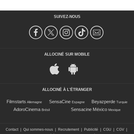
SUIVEZ-NOUS
ALLOCINÉ SUR MOBILE
ALLOCINÉ À L'ÉTRANGER
Filmstarts
SensaCine
Beyazperde
Allemagne
Espagne
Turquie
AdoroCinema
Sensacine México
Brésil
Mexique
Contact
|
Qui sommes-nous
|
Recrutement
|
Publicité
|
CGU
|
CGV
|