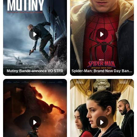
Mutiny Bande-annonce VO STFR
Spider-Man: Brand New Day Bande-annonce VO STFR