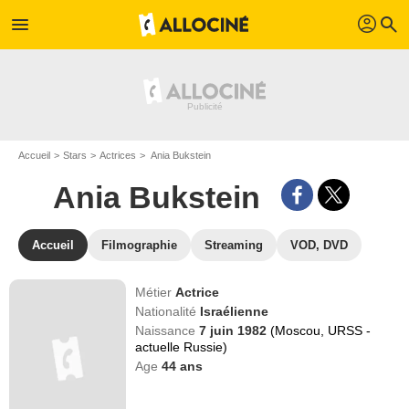
profil
menu
search
Accueil
Stars
Actrices
Ania Bukstein
Ania Bukstein
Accueil
Filmographie
Streaming
VOD, DVD
Métier
Actrice
Nationalité
Israélienne
Naissance
7 juin 1982
(Moscou, URSS -
actuelle Russie)
Age
44
ans