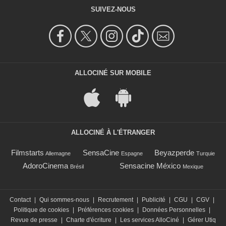
SUIVEZ-NOUS
ALLOCINÉ SUR MOBILE
ALLOCINÉ À L'ÉTRANGER
Filmstarts
SensaCine
Beyazperde
Allemagne
Espagne
Turquie
AdoroCinema
Sensacine México
Brésil
Mexique
Contact
|
Qui sommes-nous
|
Recrutement
|
Publicité
|
CGU
|
CGV
|
Politique de cookies
|
Préférences cookies
|
Données Personnelles
|
Revue de presse
|
Charte d'écriture
|
Les services AlloCiné
|
Gérer Utiq