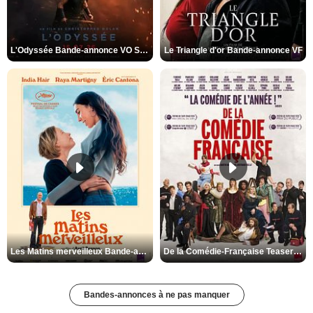
L'Odyssée Bande-annonce VO STFR
Le Triangle d'or Bande-annonce VF
Les Matins merveilleux Bande-annonce VF
De la Comédie-Française Teaser VF
Bandes-annonces à ne pas manquer