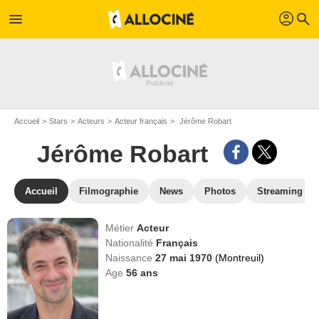
profil
menu
search
Accueil
Stars
Acteurs
Acteur français
Jérôme Robart
Jérôme Robart
Accueil
Filmographie
News
Photos
Streaming
Métier
Acteur
Nationalité
Français
Naissance
27 mai 1970
(Montreuil)
Age
56
ans