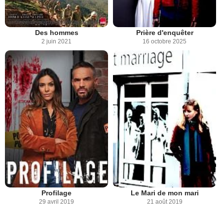
Des hommes
Prière d'enquêter
2 juin 2021
16 octobre 2025
Profilage
Le Mari de mon mari
29 avril 2019
21 août 2019