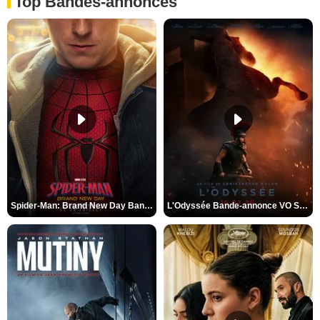
Top Bandes-annonces
Spider-Man: Brand New Day Bande-annonce VO STFR
L'Odyssée Bande-annonce VO STFR