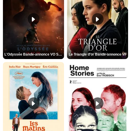
L'Odyssée Bande-annonce VO STFR
Le Triangle d'or Bande-annonce VF