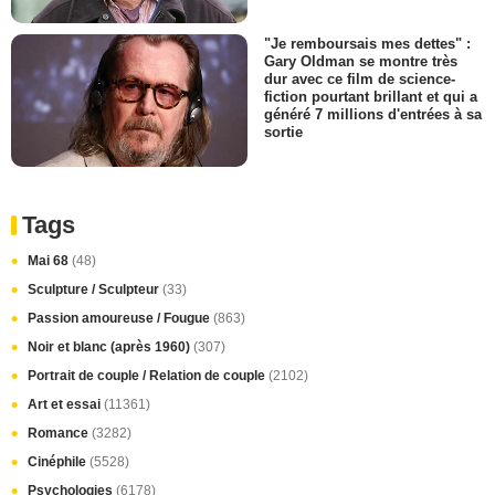
"Je remboursais mes dettes" :
Gary Oldman se montre très
dur avec ce film de science-
fiction pourtant brillant et qui a
généré 7 millions d'entrées à sa
sortie
Tags
Mai 68
(48)
Sculpture / Sculpteur
(33)
Passion amoureuse / Fougue
(863)
Noir et blanc (après 1960)
(307)
Portrait de couple / Relation de couple
(2102)
Art et essai
(11361)
Romance
(3282)
Cinéphile
(5528)
Psychologies
(6178)