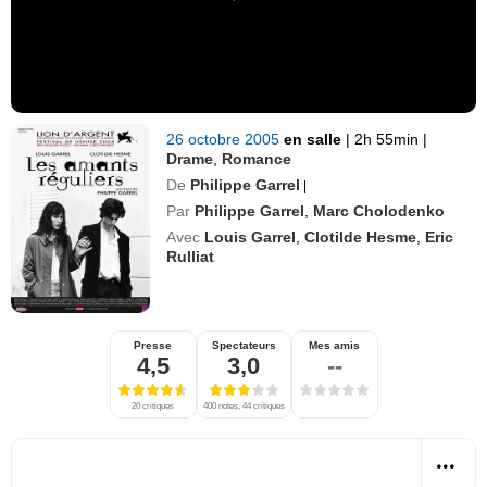
26 octobre 2005
en salle
|
2h 55min
|
Drame
,
Romance
De
Philippe Garrel
|
Par
Philippe Garrel
,
Marc Cholodenko
Avec
Louis Garrel
,
Clotilde Hesme
,
Eric
Rulliat
Presse
Spectateurs
Mes amis
4,5
3,0
--
20 critiques
400 notes, 44 critiques