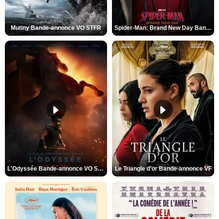
Mutiny Bande-annonce VO STFR
Spider-Man: Brand New Day Bande-annonce VO STFR
L'Odyssée Bande-annonce VO STFR
Le Triangle d'or Bande-annonce VF