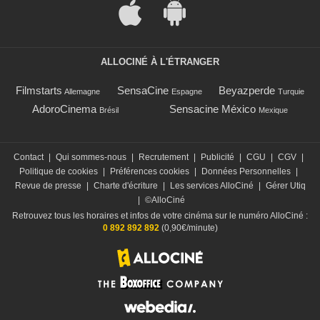
ALLOCINÉ À L'ÉTRANGER
Filmstarts
SensaCine
Beyazperde
Allemagne
Espagne
Turquie
AdoroCinema
Sensacine México
Brésil
Mexique
Contact
|
Qui sommes-nous
|
Recrutement
|
Publicité
|
CGU
|
CGV
|
Politique de cookies
|
Préférences cookies
|
Données Personnelles
|
Revue de presse
|
Charte d'écriture
|
Les services AlloCiné
|
Gérer Utiq
|
©AlloCiné
Retrouvez tous les horaires et infos de votre cinéma sur le numéro AlloCiné :
0 892 892 892
(0,90€/minute)