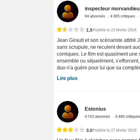
inspecteur morvandieu
94 abonnés
4 365 critiques
1,5
Publiée le 23 février 2024
Jean Girault et son scénariste attitré 
sans scrupule, ne reculent devant aucu
comiques. Le film est quasiment une 
ensemble ou séparément, s'efforcent, 
duo n'a guère pour lui que sa compléme
Lire plus
Estonius
4 743 abonnés
5 466 critique
3,0
Publiée le 27 février 2018