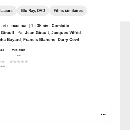
tateurs
Blu-Ray, DVD
Films similaires
sortie inconnue
|
1h 35min
|
Comédie
 Girault
Par
Jean Girault
,
Jacques Vilfrid
|
cha Bayard
,
Francis Blanche
,
Darry Cowl
urs
Mes amis
--
tiques