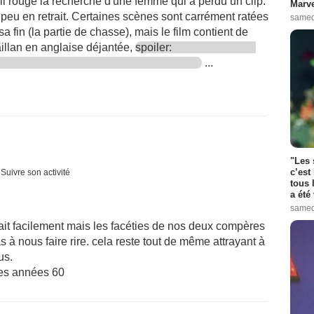
l rouge la recherche d'une femme qui a perdu un clip.
Marve
 peu en retrait. Certaines scènes sont carrément ratées
samed
a fin (la partie de chasse), mais le film contient de
lan en anglaise déjantée,
spoiler:
...
"Les 
c’est
Suivre son activité
tous 
a été 
samed
ait facilement mais les facéties de nos deux compères
s à nous faire rire. cela reste tout de même attrayant à
us.
des années 60