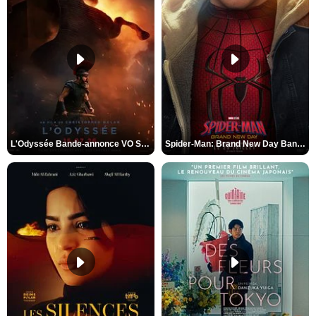
L'Odyssée Bande-annonce VO STFR
Spider-Man: Brand New Day Bande-annonce VO STFR