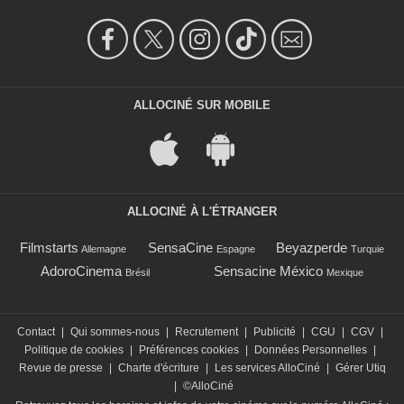
ALLOCINÉ SUR MOBILE
ALLOCINÉ À L'ÉTRANGER
Filmstarts
SensaCine
Beyazperde
Allemagne
Espagne
Turquie
AdoroCinema
Sensacine México
Brésil
Mexique
Contact
|
Qui sommes-nous
|
Recrutement
|
Publicité
|
CGU
|
CGV
|
Politique de cookies
|
Préférences cookies
|
Données Personnelles
|
Revue de presse
|
Charte d'écriture
|
Les services AlloCiné
|
Gérer Utiq
|
©AlloCiné