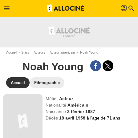
profil
menu
search
Accueil
Stars
Acteurs
Acteur américain
Noah Young
Noah Young
Accueil
Filmographie
Métier
Acteur
Nationalité
Américain
Naissance
2 février 1887
Décès
18 avril 1958
à l'age de 71 ans