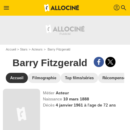
profil
menu
search
Accueil
Stars
Acteurs
Barry Fitzgerald
Barry Fitzgerald
Accueil
Filmographie
Top films/séries
Récompenses
Métier
Acteur
Naissance
10 mars 1888
Décès
4 janvier 1961
à l'age de 72 ans