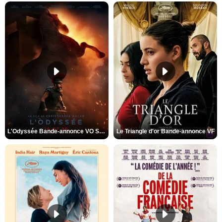
L'Odyssée Bande-annonce VO STFR
Le Triangle d'or Bande-annonce VF