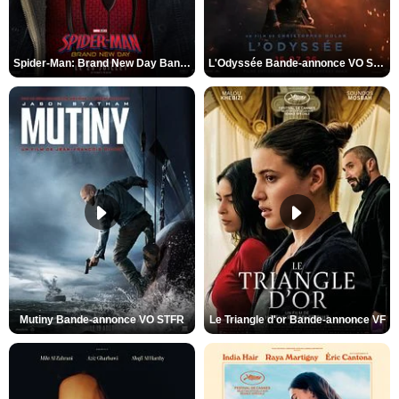
Spider-Man: Brand New Day Bande-annonce VO STFR
L'Odyssée Bande-annonce VO STFR
Mutiny Bande-annonce VO STFR
Le Triangle d'or Bande-annonce VF