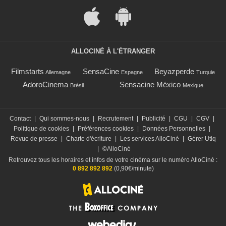
ALLOCINÉ À L'ÉTRANGER
Filmstarts
SensaCine
Beyazperde
Allemagne
Espagne
Turquie
AdoroCinema
Sensacine México
Brésil
Mexique
Contact
|
Qui sommes-nous
|
Recrutement
|
Publicité
|
CGU
|
CGV
|
Politique de cookies
|
Préférences cookies
|
Données Personnelles
|
Revue de presse
|
Charte d'écriture
|
Les services AlloCiné
|
Gérer Utiq
|
©AlloCiné
Retrouvez tous les horaires et infos de votre cinéma sur le numéro AlloCiné :
0 892 892 892
(0,90€/minute)