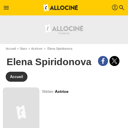
profil
menu
search
Accueil
Stars
Actrices
Elena Spiridonova
Elena Spiridonova
Accueil
Métier
Actrice