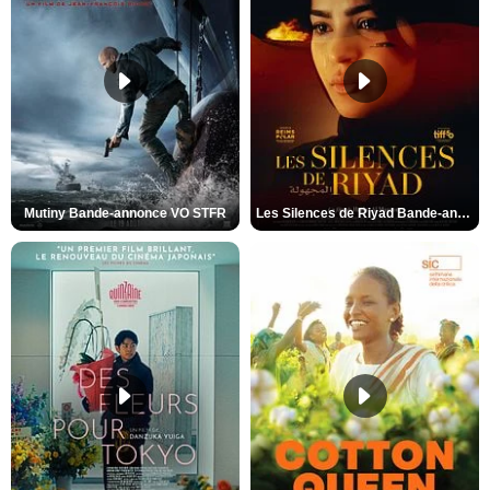
Mutiny Bande-annonce VO STFR
Les Silences de Riyad Bande-annonce VO STFR