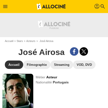
profil
menu
search
Accueil
Stars
Acteurs
José Airosa
José Airosa
Accueil
Filmographie
Streaming
VOD, DVD
Métier
Acteur
Nationalité
Portugais