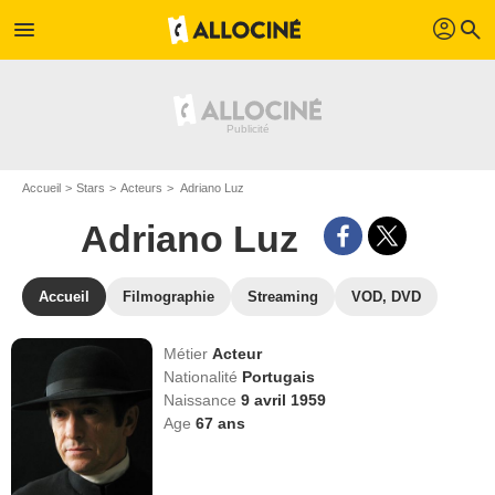
profil
menu
search
Accueil
Stars
Acteurs
Adriano Luz
Adriano Luz
Accueil
Filmographie
Streaming
VOD, DVD
Métier
Acteur
Nationalité
Portugais
Naissance
9 avril 1959
Age
67
ans