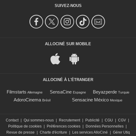
SUIVEZ-NOUS
ALLOCINÉ SUR MOBILE
ALLOCINÉ À L'ÉTRANGER
Filmstarts
SensaCine
Beyazperde
Allemagne
Espagne
Turquie
AdoroCinema
Sensacine México
Brésil
Mexique
Contact
|
Qui sommes-nous
|
Recrutement
|
Publicité
|
CGU
|
CGV
|
Politique de cookies
|
Préférences cookies
|
Données Personnelles
|
Revue de presse
|
Charte d'écriture
|
Les services AlloCiné
|
Gérer Utiq