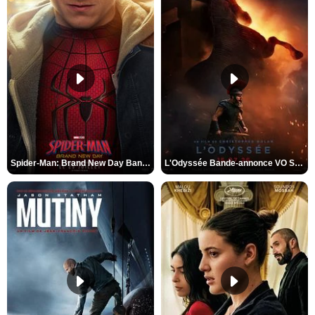
Spider-Man: Brand New Day Bande-annonce VO STFR
L'Odyssée Bande-annonce VO STFR