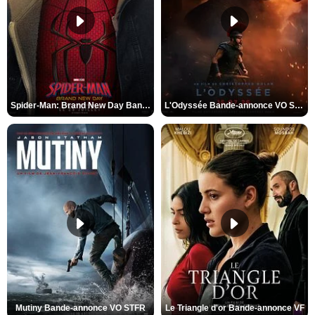
Spider-Man: Brand New Day Bande-annonce VO STFR
L'Odyssée Bande-annonce VO STFR
Mutiny Bande-annonce VO STFR
Le Triangle d'or Bande-annonce VF