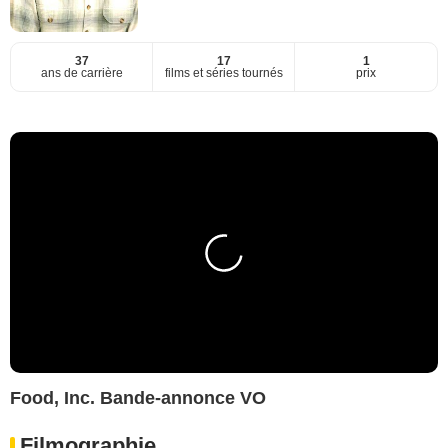
37
17
1
ans de carrière
films et séries tournés
prix
Food, Inc. Bande-annonce VO
Filmographie