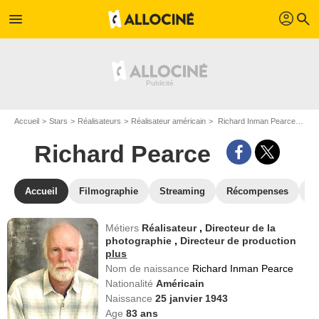
profil
menu
search
Accueil
Stars
Réalisateurs
Réalisateur américain
Richard Inman Pearce dit Richard Pearce
Richard Pearce
Accueil
Filmographie
Streaming
Récompenses
V
Métiers
Réalisateur
,
Directeur de la
photographie
,
Directeur de production
plus
Nom de naissance
Richard Inman Pearce
Nationalité
Américain
Naissance
25 janvier 1943
Age
83
ans