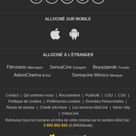
ALLOCINÉ SUR MOBILE
ALLOCINÉ À L'ÉTRANGER
Filmstarts
SensaCine
Beyazperde
Allemagne
Espagne
Turquie
AdoroCinema
Sensacine México
Brésil
Mexique
Contact
|
Qui sommes-nous
|
Recrutement
|
Publicité
|
CGU
|
CGV
|
Politique de cookies
|
Préférences cookies
|
Données Personnelles
|
Revue de presse
|
Charte d'écriture
|
Les services AlloCiné
|
Gérer Utiq
|
©AlloCiné
Retrouvez tous les horaires et infos de votre cinéma sur le numéro AlloCiné :
0 892 892 892
(0,90€/minute)