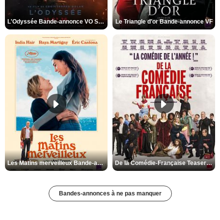
L'Odyssée Bande-annonce VO STFR
Le Triangle d'or Bande-annonce VF
Les Matins merveilleux Bande-annonce VF
De la Comédie-Française Teaser VF
Bandes-annonces à ne pas manquer