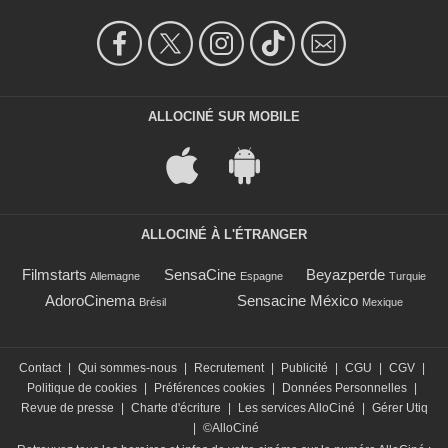
ALLOCINÉ SUR MOBILE
ALLOCINÉ À L'ÉTRANGER
Filmstarts
SensaCine
Beyazperde
Allemagne
Espagne
Turquie
AdoroCinema
Sensacine México
Brésil
Mexique
Contact
|
Qui sommes-nous
|
Recrutement
|
Publicité
|
CGU
|
CGV
|
Politique de cookies
|
Préférences cookies
|
Données Personnelles
|
Revue de presse
|
Charte d'écriture
|
Les services AlloCiné
|
Gérer Utiq
|
©AlloCiné