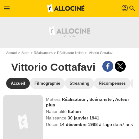
profil
menu
search
Accueil
Stars
Réalisateurs
Réalisateur italien
Vittorio Cottafavi
Vittorio Cottafavi
Accueil
Filmographie
Streaming
Récompenses
V
Métiers
Réalisateur
,
Scénariste
,
Acteur
plus
Nationalité
Italien
Naissance
30 janvier 1941
Décès
14 décembre 1998
à l'age de 57 ans