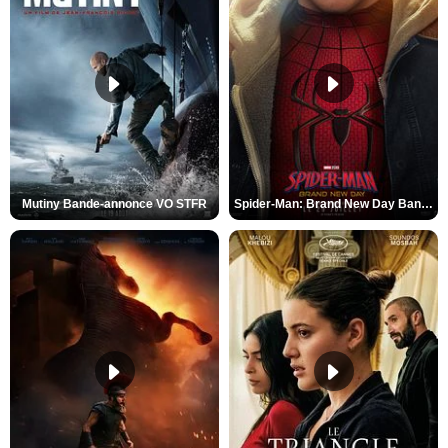
Mutiny Bande-annonce VO STFR
Spider-Man: Brand New Day Bande-annonce VO STFR