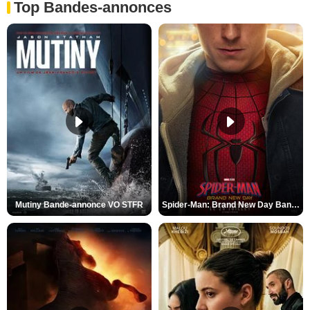
Top Bandes-annonces
Mutiny Bande-annonce VO STFR
Spider-Man: Brand New Day Bande-annonce VO STFR