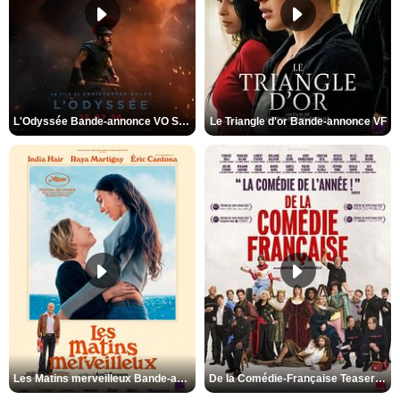
L'Odyssée Bande-annonce VO STFR
Le Triangle d'or Bande-annonce VF
Les Matins merveilleux Bande-annonce VF
De la Comédie-Française Teaser VF