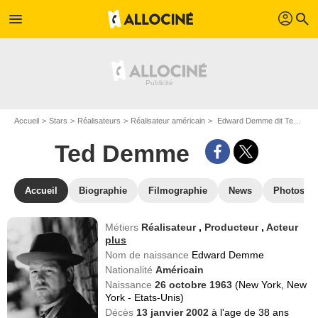
profil
menu
search
Accueil
Stars
Réalisateurs
Réalisateur américain
Edward Demme dit Ted Demme
Ted Demme
Accueil
Biographie
Filmographie
News
Photos
Métiers
Réalisateur
,
Producteur
,
Acteur
plus
Nom de naissance
Edward Demme
Nationalité
Américain
Naissance
26 octobre 1963
(New York, New
York - Etats-Unis)
Décès
13 janvier 2002
à l'age de 38 ans