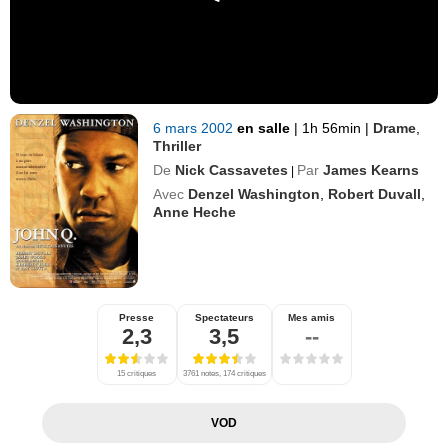
6 mars 2002
en salle
|
1h 56min
|
Drame
,
Thriller
De
Nick Cassavetes
Par
James Kearns
|
Avec
Denzel Washington
,
Robert Duvall
,
Anne Heche
Presse
Spectateurs
Mes amis
2,3
3,5
--
15 critiques
3761 notes, 174 critiques
VOD