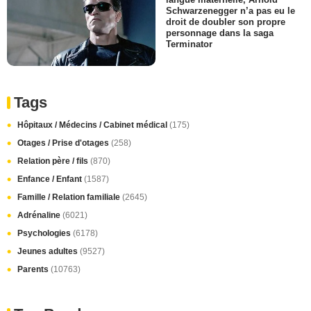
Schwarzenegger n’a pas eu le
droit de doubler son propre
personnage dans la saga
Terminator
Tags
Hôpitaux / Médecins / Cabinet médical
(175)
Otages / Prise d'otages
(258)
Relation père / fils
(870)
Enfance / Enfant
(1587)
Famille / Relation familiale
(2645)
Adrénaline
(6021)
Psychologies
(6178)
Jeunes adultes
(9527)
Parents
(10763)