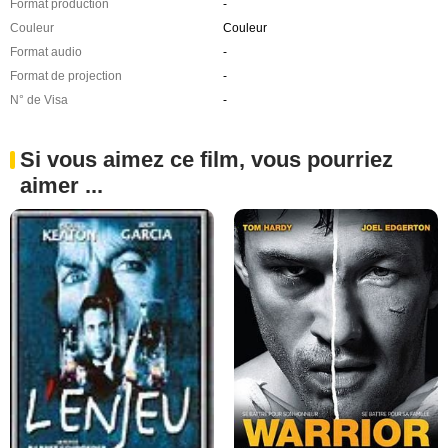
Format production
-
Couleur
Couleur
Format audio
-
Format de projection
-
N° de Visa
-
Si vous aimez ce film, vous pourriez
aimer ...