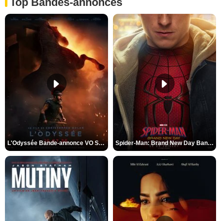
Top Bandes-annonces
L'Odyssée Bande-annonce VO STFR
Spider-Man: Brand New Day Bande-annonce VO STFR